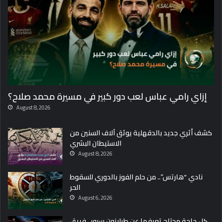
ح
ك
ا
ي
ة
3
3
:
“
إزاي رامي عباس لعب دور كبير في مسيرة محمد صلاح؟
ا
ل
August 8, 2026
ق
ل
كشف أثري جديد بالدقهلية يوثق آلاف السنين من
ب
الاستيطان البشري
ا
August 8, 2026
ل
ل
نادي “هارتس”.. من حلم الفوز بالدوري للسقوط
ي
الحر
ب
August 6, 2026
ي
ج
كل حاجة محتاج تعرفها عن طرابزون سبور.. فريق
ر