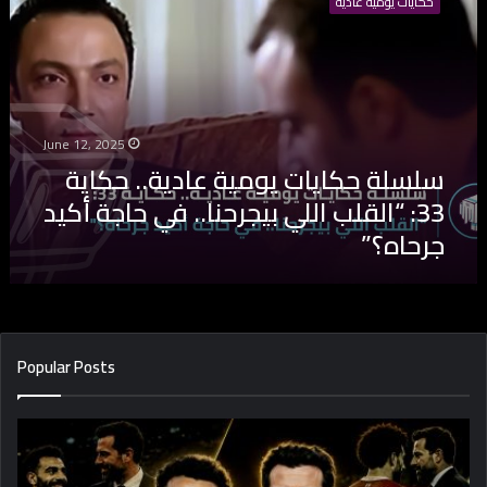
حكايات يومية عادية
س
ل
ة
ح
ك
ا
June 12, 2025
ي
سلسلة حكايات يومية عادية.. حكاية
ا
ت
33: “القلب اللي بيجرحنا.. في حاجة أكيد
ي
جرحاه؟”
و
م
ي
ة
ع
ا
Popular Posts
د
ي
ة
.
.