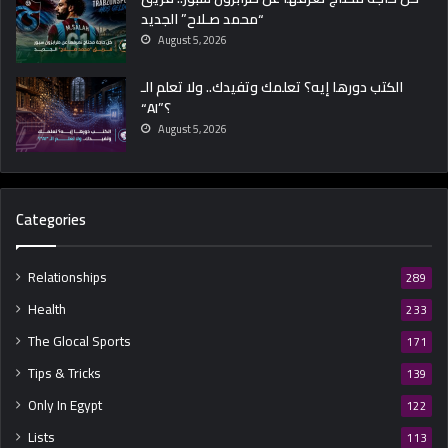
“محمد صـلاح” الجديد
ح
ن
August 5, 2026
ا
.
الكتب دورها إيه؟ تعلمك وتفيدك.. ولا تعلم الـ
.
“AI”؟
ف
August 5, 2026
ي
ح
ا
ج
Categories
ة
أ
ك
Relationships
289
ي
Health
233
د
ج
The Glocal Sports
171
ر
Tips & Tricks
139
ح
ا
Only In Egypt
122
ه
Lists
113
؟