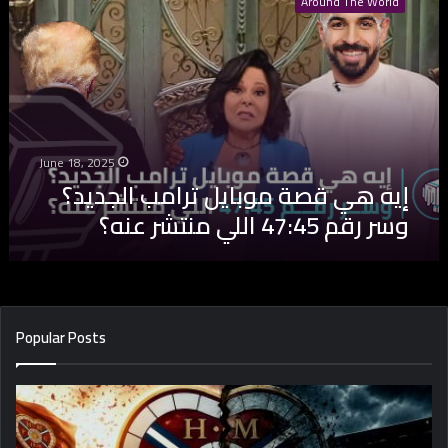
Around The World
ه
ه
ي
ق
ص
ة
م
و
June 18, 2025
ب
إيه هي قصة موبايل ترامب الجديد؟
ا
وسر رقم 47:45 اللي منتشر عنه؟
ي
ل
ت
ر
ا
م
Popular Posts
ب
ا
ل
ج
د