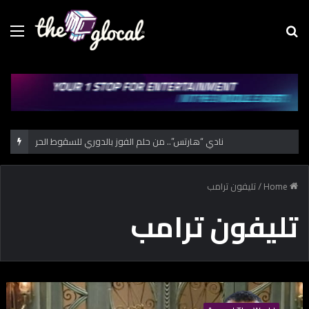
Menu
Se
fo
نادي “هارتس”.. من حلم الفوز بالدوري للسقوط الحر
Home
/
تليفون ترامب
تليفون ترامب
إ
ي