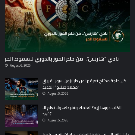
ي
د
؟
و
س
ر
ر
ق
م
نادي “هارتس”.. من حلم الفوز بالدوري للسقوط الحر
4
7
August 6, 2026
:
4
كل حاجة محتاج تعرفها عن طرابزون سبور.. فريق
5
“محمد صـلاح” الجديد
ا
August 5, 2026
ل
ل
الكتب دورها إيه؟ تعلمك وتفيدك.. ولا تعلم الـ
ي
“AI”؟
م
August 5, 2026
ن
ت
دليل التسالي في فترة التوقف.. حاجات تتفرج عليها
ش