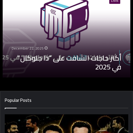
Lists
ت
ر
ح
ا
ج
ا
ت
ا
December 22, 2025
ت
أكتر حاجات اتشافت على “ذا جلوكال”
ش
في 2025
ا
ف
ت
ع
ل
ى
Popular Posts
“
ذ
ا
ج
ل