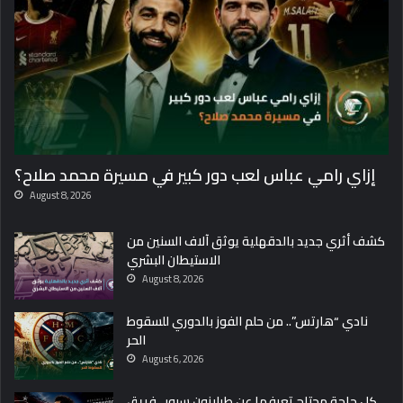
و
ك
ا
ل
”
ف
ي
2
0
إزاي رامي عباس لعب دور كبير في مسيرة محمد صلاح؟
2
5
August 8, 2026
كشف أثري جديد بالدقهلية يوثق آلاف السنين من
الاستيطان البشري
August 8, 2026
نادي “هارتس”.. من حلم الفوز بالدوري للسقوط
الحر
August 6, 2026
كل حاجة محتاج تعرفها عن طرابزون سبور.. فريق