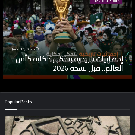
The Glocal Sports
ص
ا
ئ
ي
ا
ت
ت
ا
June 11, 2026
ر
إحصائيات تاريخية بتحكي حكاية كأس
ي
العالم.. قبل نسخة 2026
خ
ي
ة
ب
ت
ح
Popular Posts
ك
ي
ح
ك
ا