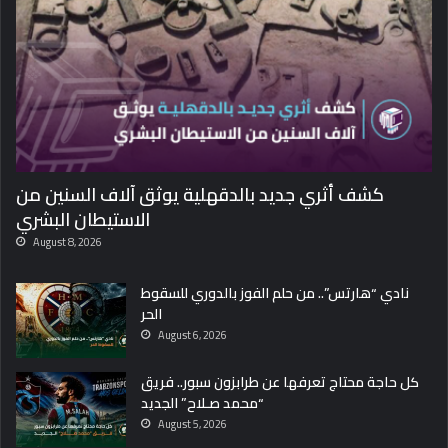
ي
ة
ك
أ
س
ا
ل
ع
ا
كشف أثري جديد بالدقهلية يوثق آلاف السنين من
ل
الاستيطان البشري
م
.
August 8, 2026
.
ق
نادي “هارتس”.. من حلم الفوز بالدوري للسقوط
ب
الحر
ل
August 6, 2026
ن
س
كل حاجة محتاج تعرفها عن طرابزون سبور.. فريق
خ
“محمد صـلاح” الجديد
ة
August 5, 2026
2
0