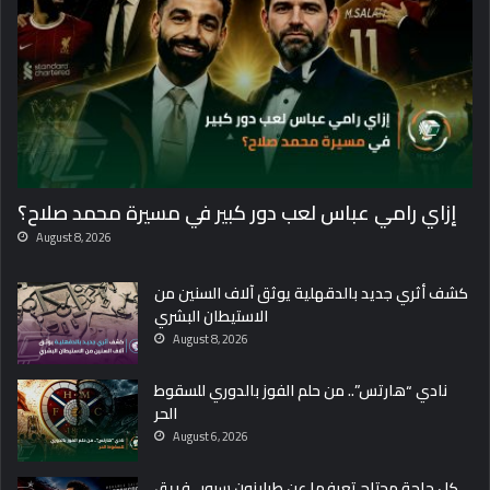
ا
ر
د
ة
6
أ
ك
ت
و
إزاي رامي عباس لعب دور كبير في مسيرة محمد صلاح؟
ب
ر
August 8, 2026
ف
ي
كشف أثري جديد بالدقهلية يوثق آلاف السنين من
ذ
الاستيطان البشري
ك
August 8, 2026
ر
ى
نادي “هارتس”.. من حلم الفوز بالدوري للسقوط
ن
الحر
ص
August 6, 2026
ر
أ
كل حاجة محتاج تعرفها عن طرابزون سبور.. فريق
ك