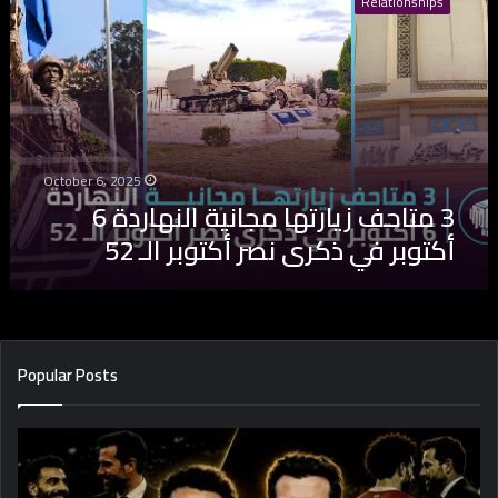
Relationships
ت
ا
ح
ف
ز
ي
ا
ر
October 6, 2025
ت
3 متاحف زيارتها مجانية النهاردة 6
ه
أكتوبر في ذكرى نصر أكتوبر الـ 52
ا
م
ج
ا
ن
ي
Popular Posts
ة
ا
ل
ن
ه