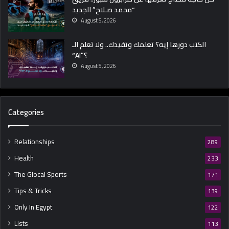
“محمد صـلاح” الجديد
ت
و
August 5, 2026
ب
ر
الكتب دورها إيه؟ تعلمك وتفيدك.. ولا تعلم الـ
ا
“AI”؟
ل
August 5, 2026
ـ
5
2
Categories
Relationships
289
Health
233
The Glocal Sports
171
Tips & Tricks
139
Only In Egypt
122
Lists
113