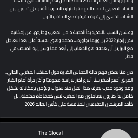
والفوز بكأس العالم تحت 20 سنة كانا من أهم الأسباب التي دفعت
الاتحاد المغربي لمنحه المهمة باعتباره المدرب الأقدر على تحويل جيل
الشباب الذهبي إلى قوة حقيقية مع المنتخب الأول
وعشان السبب بالتحديد بدأ الحديث داخل المغرب وخارجها عن إمكانية
تكرار إنجاز 2022 بل وربما تجاوزه… محمد وهبي نفسه أعلن بعد التعادل
مع البرازيل أن هدفه هو الذهاب إلى أبعد مما وصل إليه المنتخب في
قطر
من هنا يمكن فهم حالة الحماس الكبيرة حول المنتخب المغربي الحالي..
الفريق أصبح أصغر سنًا، أسرع أكثر شراسة هجوميًا وأكثر جرأة أمام الكبار
ومع وجود مدرب يعرف هذا الجيل منذ سنوات ويؤمن بإمكاناته بشكل
كامل بدأ كثيرون يتعاملون مع المغرب ليس كمفاجأة محتملة.. بل
كأحد المرشحين الحقيقيين للمنافسة على كأس العالم 2026.
The Glocal