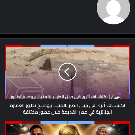
اكتشــاف أثري في جبـل الطير بالمنيــا بيوضــح تطـور العمارة
الجنائزية في مصر القديمة خلال عصور مختلفة