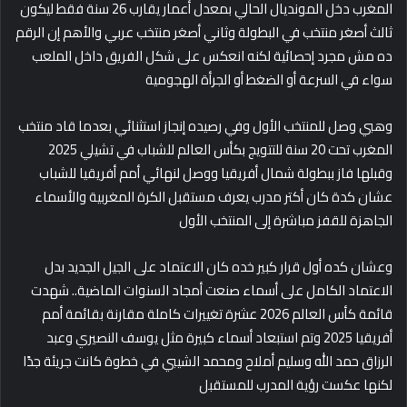
المغرب دخل المونديال الحالي بمعدل أعمار يقارب 26 سنة فقط ليكون
ثالث أصغر منتخب في البطولة وثاني أصغر منتخب عربي والأهم إن الرقم
ده مش مجرد إحصائية لكنه انعكس على شكل الفريق داخل الملعب
سواء في السرعة أو الضغط أو الجرأة الهجومية
وهبي وصل للمنتخب الأول وفي رصيده إنجاز استثنائي بعدما قاد منتخب
المغرب تحت 20 سنة للتتويج بكأس العالم للشباب في تشيلي 2025
وقبلها فاز ببطولة شمال أفريقيا ووصل لنهائي أمم أفريقيا للشباب
عشان كدة كان أكتر مدرب يعرف مستقبل الكرة المغربية والأسماء
الجاهزة للقفز مباشرة إلى المنتخب الأول
وعشان كده أول قرار كبير خده كان الاعتماد على الجيل الجديد بدل
الاعتماد الكامل على أسماء صنعت أمجاد السنوات الماضية.. شهدت
قائمة كأس العالم 2026 عشرة تغييرات كاملة مقارنة بقائمة أمم
أفريقيا 2025 وتم استبعاد أسماء كبيرة مثل يوسف النصيري وعبد
الرزاق حمد الله وسليم أملاح ومحمد الشيبي في خطوة كانت جريئة جدًا
لكنها عكست رؤية المدرب للمستقبل