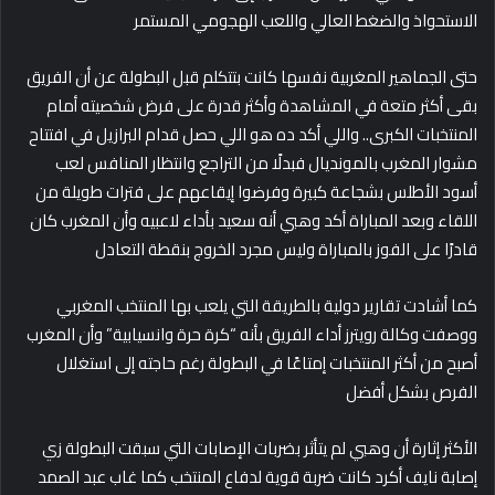
الاستحواذ والضغط العالي واللعب الهجومي المستمر
حتى الجماهير المغربية نفسها كانت بتتكلم قبل البطولة عن أن الفريق
بقى أكثر متعة في المشاهدة وأكثر قدرة على فرض شخصيته أمام
المنتخبات الكبرى.. واللي أكد ده هو اللي حصل قدام البرازيل في افتتاح
مشوار المغرب بالمونديال فبدلًا من التراجع وانتظار المنافس لعب
أسود الأطلس بشجاعة كبيرة وفرضوا إيقاعهم على فترات طويلة من
اللقاء وبعد المباراة أكد وهبي أنه سعيد بأداء لاعبيه وأن المغرب كان
قادرًا على الفوز بالمباراة وليس مجرد الخروج بنقطة التعادل
كما أشادت تقارير دولية بالطريقة التي يلعب بها المنتخب المغربي
ووصفت وكالة رويترز أداء الفريق بأنه “كرة حرة وانسيابية” وأن المغرب
أصبح من أكثر المنتخبات إمتاعًا في البطولة رغم حاجته إلى استغلال
الفرص بشكل أفضل
الأكثر إثارة أن وهبي لم يتأثر بضربات الإصابات التي سبقت البطولة زي
إصابة نايف أكرد كانت ضربة قوية لدفاع المنتخب كما غاب عبد الصمد