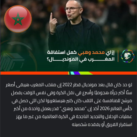
d
a
n
e
m
a
i
l
لو حد كان قال بعد مونديال قطر 2022 إن منتخب المغرب هيبقى أصغر
سنًا أكتر جرأة هجوميًا وأسرع في نقل الكرة وفي نفس الوقت يفضل
مرشح للمنافسة على اللقب كان كتير هيستغربوا لكن اللي حصل في
كأس العالم 2026 أكد إن “محمد وهبي” قدر يعمل واحدة من أكبر
عمليات الإحلال والتجديد الناجحة في الكرة العالمية من غير ما يهز
استقرار الفريق أو يفقده شخصيته