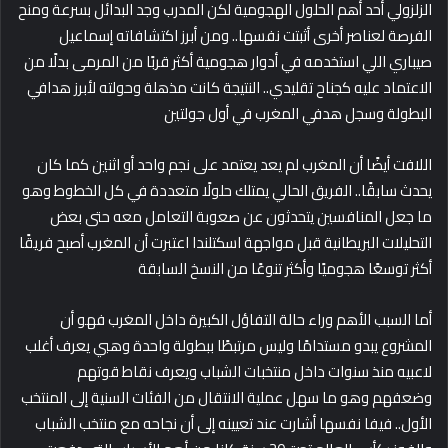
الزلزولي أحد أهم الحلول الهجومية لكن المدرب وجد البدائل بسرعة ومنح
الفرصة لعناصر أخرى أثبتت نفسها.. ومن أبرز اكتشافاته إسماعيل
صيباري اللي استخدمه في أدوار هجومية أكثر قربًا من المرمى بدلًا من
الاعتماد عليه كجناح تقليدي.. النتيجة كانت مذهلة وحولته لأبرز هدافي
البطولة وسجل هدفي المغرب في أول جولتين
اللافت أيضًا أن المغرب لم يعد يعتمد على نجم واحد أو اثنين كما كان
يحدث سابقًا.. الفريق الحالي يمتلك حلولًا متعددة في كل الخطوط وهو
ما جعل المنافسين يتحدثون عن صعوبة التعامل معه حتى بعض
التحليلات البريطانية قبل مواجهة اسكتلندا اعتبرت أن المغرب أصبح فريقًا
أكثر توسعًا هجوميًا وأكثر تنوعًا من النسخ السابقة
أما السبب الأهم وراء حالة التفاؤل الكبيرة داخل المغرب فهو أن
المشروع يبدو مستدامًا وليس مرتبطًا ببطولة واحدة وهبي يعرف أغلب
لاعبيه منذ سنوات داخل منتخبات الشباب ويعرف نقاط قوتهم
وضعفهم وهو ما سهل عملية الانتقال من الفئات السنية إلى المنتخب
الأول.. فيفا نفسها أشارت عند تعيينه إلى أن نجاحه مع منتخب الشباب