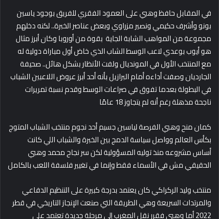
في المقابل حافظ وهبي على العمود الفقري للفريق بوجود ياسين
بونو وأشرف حكيمي ونصير مزراوي وبعض عناصر الخبرة.. لكنه دخلهم
مجموعة من المواهب الشابة الجاية بقوة من أوروبا وكان أبرز مثال
هو أيوب بوعدي لاعب الوسط الشاب الذي خاض أول مباراة دولية له
مع المنتخب الأول في المونديال ولفت الأنظار بشكل هائل.. صحيفة
الجارديان وصفت أداءه أمام البرازيل بأنه أحد أبرز عروض اللاعبين الشباب
في البطولة بعدما تفوق في صراعات الوسط وقدم نسبة تمريرات
ناجحة مذهلة رغم أنه لم يتجاوز 18 عامًا
كمان منح وهبي الفرصة لياسين جسيم أحد نجوم منتخب الشباب المتوج
بكأس العالم وواصل سياسة الدمج بين الخبرة والشباب اللي كانت
أساس مشروعه منذ توليه المسؤولية لكن سر نجاح محمد وهبي
الحقيقي مش في الأسماء فقط وإنما في تغيير فلسفة اللعب بالكامل
منتخب وليد الركراكي كان يعتمد بدرجة كبيرة على التنظيم الدفاعي
والمرتدات السريعة وهي الطريقة التي صنعت الإنجاز التاريخي في قطر
2022 أما وهبي فقرر نقل المغرب إلى مرحلة جديدة تعتمد على