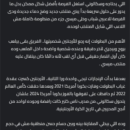
اللي يحتاجه وسكالوني استغل الفرصة بأفضل شكل ممكن بدل ما
يدور على حلول سريعة بدأ يبني منتخب جديد وضخ دماء جديدة ودى
الفرصة للاعبين شباب وخلى ميسي جزء من منظومة كاملة مش
اللاعب اللي شايل المنتخب لوحده.
الأهم من البطولات إنه رجع للأرجنتين شخصيتها.. الفريق بقى بيلعب
بروح وبيجري لآخر دقيقة وعنده شخصية واضحة داخل الملعب وده
كان أول انتصار حقيقي قبل أي لقب لأنه دائمًا كان بيتقال عليه
منتخب ميسي .
بعدها بدأت الإنجازات تيجي واحدة ورا التانية.. الأرجنتين كسرت عقدة
غياب البطولات وفازت بكوبا أمريكا 2021 وبعدها حققت كأس العالم
2022 ثم حافظت على تفوقها بالفوز بكوبا أمريكا 2024 علشان
يتحول سكالوني من مدرب ناس كتير كانت رافضة وجوده لواحد من
أنجح المدربين في تاريخ الكرة الأرجنتينية.
وده اللي بيخلي المقارنة بينه وبين حسام حسن منطقية مش في حجم