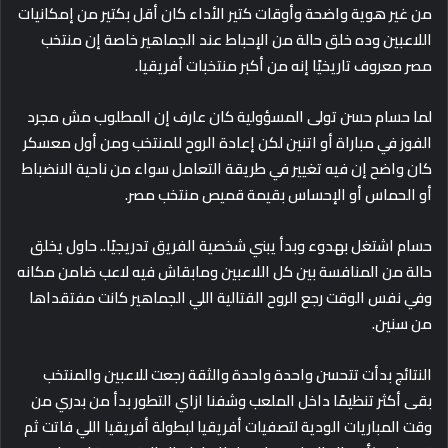
من غير هوية واضحة وأوقات كتير الأداء كان أقل بكتير من إمكانيات
اللاعبين وده خلق حالة من الإحباط عند الجماهير خاصة إن منتخب
مصر معروف تاريخيًا إنه من أكبر منتخبات أفريقيا.
لما حسام حسن تولى المسؤولية كان عارف إن المطلوب مش مجرد
الفوز في مباراة أو اتنين لكن إعادة الروح للمنتخب ومن أول معسكر
كان واضح إن فيه تغيير في طريقة التعامل سواء من ناحية الانضباط
أو الحماس أو الإحساس بقيمة قميص منتخب مصر.
حسام اشتغل بهدوء وبدأ يبني شخصية الفريق تدريجيًا.. حاول يخلق
حالة من المنافسة بين كل اللاعبين ومابقاش فيه لاعب ضامن مكانه
وفي نفس الوقت رجع الروح القتالية اللي الجماهير كانت مفتقداها
من سنين.
النتائج بدأت تتحسن واحدة واحدة والثقة رجعت للاعبين والمنتخب
بقى أكثر تنظيمًا داخل الملعب وشفنا ازاي التطور بدأ من بدري من
وقت المباريات الودية لتصفيات أفريقيا لبطولة أفريقيا اللي فاتت ثم