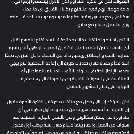
البطولات لكن في فكرة المشروع لكن الاتنين بيتجمعوا بردوا في
حاجة مهمة أنهم قوى علاقتهم بكابتن الفريق زي ما عمل
سكالوني مع ميسي وبقوا يعتبروا مدرب ومدرب مساعد في ملعب
وزي ما عمل حسام مع صلاج.
الاتنين استلموا منتخبات كانت محتاجة تستعيد ثقتها بنفسها قبل
أي حاجة.. الاتنين اعتمدوا على فكرة إن المدرب الوطني أقدر يفهم
عقلية اللاعب والجماهير ويخلق حالة من الانتماء داخل الفريق.. طبعًا
لسه قدام حسام حسن تحديات كبيرة لأن إعادة الشخصية لازم ييجي
بعدها الإنجاز الحقيقي سواء بالتأهل المستمر للمونديال أو
المنافسة على البطولات القارية ودي المرحلة اللي هتحكم في
النهاية على نجاح المشروع بالكامل.
لكن المؤكد إن اللي حصل مع منتخب مصر خلال الفترة الأخيرة بيقول
إن الفريق بدأ يستعيد هويته من جديد وده أول خطوة في أي
مشروع ناجح.. يمكن سكالوني وصل بالفعل للنهاية السعيدة بعد
سنوات من العمل والصبر بينما حسام حسن لسه بيكتب أول فصول
قصته مع منتخب مصر لكن لو فيه درس ممكن يتعلمه أي اتحاد كرة