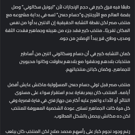
طبعًا فيه فرق كبير في حجم الإنجازات لأن “ليونيل سكالوني” وصل
بقمة العالم مع الأرجنتين و”حسام حسن” لسه في بداية مشروعه مع
منتخب مصر لكن نقطة التشابه الحقيقية إن الاتنين بدأوا من نفس
المكان تقريبًا.. منتخب كبير فقد جزء من هيبته وجماهير فقدت الثقة
ومدرب وطني قرر يبدأ الإصلاح من جوه.
كمان التشابه كبير في أن حسام وسكالوني اتنين من أساطير
منتخبات بلادهم وحققوا مع بلادهم بطولات وكانوا محبوبين
للجماهير.. وكمان كباتن منتخباتهم.
منتخب مصر قبل تولي حسام حسن المسؤولية ماكنش عايش أفضل
أيامه.. المنتخب كان بيمر بفترة عدم استقرار سواء على مستوى
النتائج أو الأداء واتغير عليه أكتر من جهاز فني في فترة قصيرة وفي
كل مرة كانت الجماهير تستنى عودة الشخصية المعروفة للمنتخب
لكن ده مكانش بيحصل بالشكل المطلوب.
رغم وجود نجوم كبار على رأسهم محمد صلاح لكن المنتخب كان بيلعب