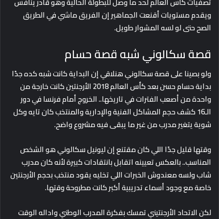
تصفيات كأس العالم لحد ما وصل للبطولة الحالية وهو قادر ينافس
ويقدم مستويات أقنعت الجماهير إن الفريق ماشي في الطريق
الصح حتى لو لسه المشوار طويل.
قصة سكالوني شبه قصة حسام
ولو بصينا على قصة سكالوني هنلاقي إن البداية كانت شبه كده جدًا
بداية حسام حسن بعد كأس العالم 2018 الأرجنتين كانت خارجة من
واحدة من أصعب الفترات في تاريخها.. الخروج أمام فرنسا في دور
الـ16 كشف حجم المشاكل الفنية والإدارية والمنتخب كان تايه وكل
شوية يتغير مدرب من غير ما يبقى فيه مشروع واضح.
وقتها قليل جدًا اللي كان مقتنع إن ليونيل سكالوني هو الشخص
المناسب.. بالعكس تعيينه اتقابل بانتقادات كبيرة لأنه كان مدرب
شاب ولسه معندوش الخبرات اللي تخليه يقود منتخب بحجم الأرجنتين
خاصة مع وجود أسماء تدريبية أكبر كانت مطروحة وقتها.
لكن الاتحاد الأرجنتيني تمسك بفكرة المدرب الوطني واداله الوقت