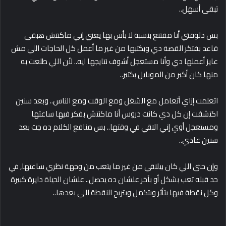
تبقى أسهل..
بس دلوقتي أنا مقتنع بنسبة لا بأس بها يعني إني ماكنتش هبقى
قاعد بفتكر القصة دي وبكتبها من غير ما أعمل كل الحاجات اللي مش
عايز أعملها دي وأنا مستعجل أشوف نتايجها ايه.. لأن اللي طلعت به
منها كان أكبر من الموبايل بكتير..
اتعلمت إزاي أتعامل مع الشغل ومع الوقت ومع الناس.. وبعد سنين
اكتشفت إن كل دي كانت دروس أنا ماكنتش بفكر فيها ساعتها
ومستعجل أوي إني الاقي في وقتها.. بس منافع الكلام ده جت بعد
سنين عادي..
وإن حتى اللي كان بيلاقي من غير ما يتعب من وجهة نظري ساعتها, في
حد قبله تعب بشكل أو بآخر علشان ده يحصل.. علشان الحياة دايرة كبيرة
وكل نقطة فيها بتأثر وبتكمل وبتريح النقطة اللي بعدها..