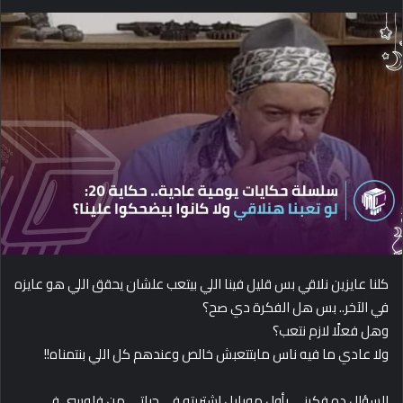
e
n
d
a
n
e
m
a
i
l
كلنا عايزين نلاقي بس قليل فينا اللي بيتعب علشان يحقق اللي هو عايزه
في الآخر.. بس هل الفكرة دي صح؟
وهل فعلًا لازم نتعب؟
ولا عادي ما فيه ناس مابتتعبش خالص وعندهم كل اللي بنتمناه!!
السؤال ده فكرني بأول موبايل اشتريته في حياتي من فلوسي في