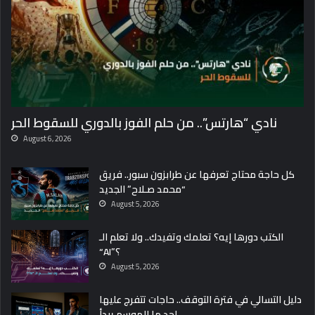
نادي “هارتس”.. من حلم الفوز بالدوري للسقوط الحر
August 6, 2026
كل حاجة محتاج تعرفها عن طرابزون سبور.. فريق
“محمد صـلاح” الجديد
August 5, 2026
الكتب دورها إيه؟ تعلمك وتفيدك.. ولا تعلم الـ
“AI”؟
August 5, 2026
دليل التسالي في فترة التوقف.. حاجات تتفرج عليها
لحد ما الموسم يبدأ