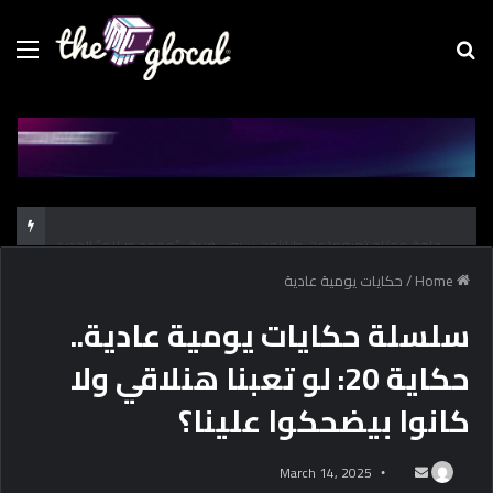
Menu
Se
fo
كل حاجة محتاج تعرفها عن طرابزون سبور.. فريق “محمد صـلاح” الجديد
Home
/
حكايات يومية عادية
سلسلة حكايات يومية عادية..
حكاية 20: لو تعبنا هنلاقي ولا
كانوا بيضحكوا علينا؟
March 14, 2025
S