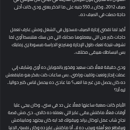
صيف 2012.. وكان بـ 550 جنيه على ما اتذكر يعني ودي كانت أحلى
حاجة حصلت في الصيف ده..
أكيد لما تقضي إجازة الصيف مسحول في الشغل ومش عارف تعمل
حاجات كتير من اللي بيعملوها صحابك اللي من سنك هتتبسط أوي لما
تشوف نتيجة تعبك طول الإجازة وهترجع الدراسة مبسوط زي زمايلك
بس انبساطك هيبقى مختلف..
ودي حقيقة فعلًا كنت سعيد وفخور بالموبايل ده أوي وشايف إني
عملت إنجاز وتعبت ولقيت وراضي.. بس ساعات كنت بفكر هو ماينفعش
ده كان يحصل من غير ما اتعب؟ ما عادي ده بيحصل لناس كتير حواليا..
ليه أنا؟
الأيام كانت صعبة ساعتها فعلًا على حد في سني.. وكان بيجي عليا
أوقات فعلًا ماكنتش ببقى عايز اللي بعمله ده خالص.. دي مش قصة
نجاح شاب عمل لوكال براند وبيقولك قد ايه كان بيجتهد ومابينامش
وبيقطع مع أهله وبيحب ده لا.. أنا ماكنتش عايز ده وكان نفسي الدنيا