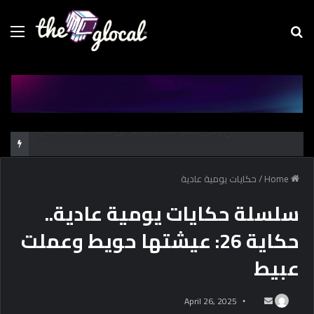
Menu
Se
fo
كشف أثري جديد بالدقهلية يوثق آلاف السنين من الاستيطان البشري
Home
/
حكايات يومية عادية
سلسلة حكايات يومية عادية..
حكاية 26: عيشتها حويط وعملت
عبيط
April 26, 2025
S