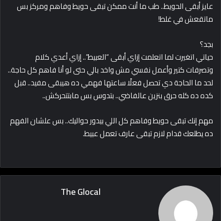
عايز أبقى الحويط.. طب ما أنت ممكن تبقى حويط وفاهم ومركز بس
ماتقعش في غلط!
بجد؟
حياتي اتغيرت لما اتعلمت إزاي أبقى “العبيط”.. إزاي أعدي كلام
وتصرفات كتير وأعمل نفسي مش واخد بالي حتى لو أنا فاهم كل حاجة..
لحد ما الحاجة دي تحصل فعلًا ساعتها فهمي ده هيبقى مفيد.. قبل
كده ده كله حرق بنزين عالفاضي.. بتدوس بس مابتتحركش..
مهم إنك تبقى حويط وفاهم كل اللي بيدور حواليك.. بس علشان الفهم
ده يطلعك قدام لازم تبقى عارف تعمل عبيط.
The Glocal