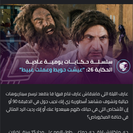
e
n
d
a
n
e
m
a
i
l
عارف الليلة اللي مابتبقاش عارف تنام فيها فا بتقعد ترسم سيناريوهات
خيالية وتشوف مشاهد أسطورية زي إنك تجيب جول في الدقيقة 90 أو
إن الأشخاص اللي في حياتك كلهم هيبعدوا عنك أو إنك رديت الرد المثالي
في خناقة الميكروباص؟
دي ماكانتش ليلة.. دي دماغي طول اليوم على مدار 15 سنة.. تخيلات