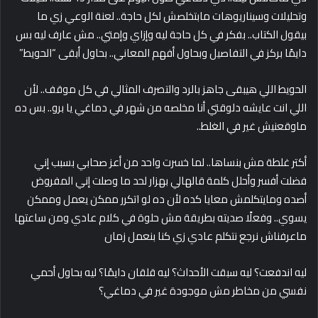
وتحليلات وسيناريوهات مابتخلصش لكل حاجة.. لعنة الوعي زي ما
بيقول الكتاب.. بفكر في كل حاجة ليه وإزاي وإمتي.. مش عارف ليه بس
دايمًا بركز في التفاصيل وبحاول أفهم المعاني.. بحاول أبقى “الحويط”
الحويط اللي هيبقى جاهز بالرد والتصرف المثالي في كل موقف.. لأن
اللي انت عايشه دلوقتي أنا مخلصه من شهر في دماغي يا برو.. بس ده
ماوقعنيش غير في الغلط..
أكتر غلطة مش بنساها.. لما خسرت واحد من أعز صحابي بسبب إني
فضلت أفسر وأحلل كلمة قالهالي بهزار لحد ما وصلت إني المفروض
أصده ومايتكلمش معايا كده لأن ده لو اتكرر ممكن يعمل وممكن
يسوي.. وفعلًا صديته بطريقة مش حلوة في كلام عادي ومن ساعتها
ماعرفناش نرجع نتكلم عادي زي كنا بنعمل زمان
ليه اندفعت؟ ليه سبقت الأحداث؟ ليه قلقان دايمًا؟ ليه بحاول أحمي
نفسي من مخاطر مش موجودة غير في دماغي؟