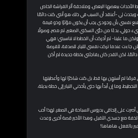
ربط الأحداث ببعضها البعض، وملاحقة أثر الفراشة الخاص
ويحدث لي -أعتقد أن السبب في ذلك هو أنني كنت دائمًا
قنع نفسي بأن وجودي يجب أن يكون مؤثرًا وذو قيمة
حولي، بدءًا من حيِّي السكني الصغير، ثم مصر، وصولًا
 ولكن ما علينا- ثم أدركت أن الخطط لا تناسبني؛ فهي
آن جاءت عندما تركت نفسي للتيار، للصدفة، للفرصة
ائمًا، لكن القدر كان يفاجئني بخطة جديدة لم أكن
فرصًا لم أستهِن بها قط، بل كنت شاكرًا لها وأعطيتها
يط، وما إن أبدأ بها حتى يأخذني التيار إلى خطة بديلة،
ي أصرت على إلحاقي بدروس السباحة في الصغر. لهذا أحب
 والخفة مع جسدي الثقيل، وهذا الأخير قصة أخرى وعدت
ير بالفعل، هاهاها!