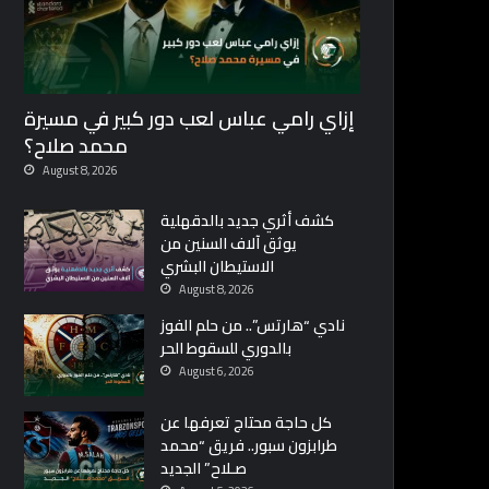
إزاي رامي عباس لعب دور كبير في مسيرة
محمد صلاح؟
August 8, 2026
كشف أثري جديد بالدقهلية
يوثق آلاف السنين من
الاستيطان البشري
August 8, 2026
نادي “هارتس”.. من حلم الفوز
بالدوري للسقوط الحر
August 6, 2026
كل حاجة محتاج تعرفها عن
طرابزون سبور.. فريق “محمد
صـلاح” الجديد