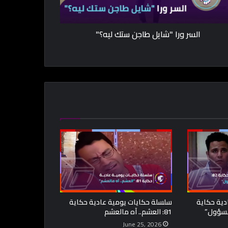
السر ورا "شايل طاجن ستك ليه؟"
دية حكاية
سلسلة حكايات يومية عادية حكاية
81: العشم.. آه مالعشم
June 25, 2026