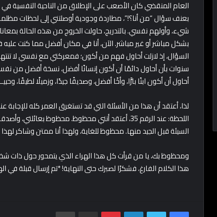
العام المنقضي كان الأصعب على الإطلاق من الناحية النفسية في 
بعنف سؤال “من أنا؟!”، مطاردة وجودية أوصلتني إلى لحظات مظلمة
شيء، وأولهم نفسي. بالتدريج، حاولت الخروج من هذه الحالة بمعا
بشكل مباشر أو غير مباشر. الآن، أنا في مكان أفضل مما كنت عليه في
السؤال، إذ لازلت أحاول فهم من أكون؛ فمعركتي مع نفسي لا تنتهي
سنوات بأن أحاول دائمًا أن أكون إنسانًا أفضل، نسخة أفضل من نفسي. أحي
أحاول أن أكون ابنًا بارًّا، وأخًا أفضل، وصديقًا جيدًا، وزميلًا لطيفًا، وحبيـ
لذا، أعتقد أن هذا من الأسئلة التي قد تستغرق العمر كله للإجابة ع
اللحظة: عند الرقم 35، أعتقد أنني محظوظ. محظوظ بعائل
السيئة قبل الجيد منها. محظوظ للغاية، ولهذا أنا ممتن وشاكر لهذا 
ومحظوظ بك، يا من قرأت كل هذا الهراء الذي يتمحور حول ذات شخص
هذا الكلام الفارغ، فشكرًا لصبرك حتى النهاية! *تم إرسال قبلة في ال
Print
Share via Email
Pinterest
LinkedIn
Twitter
Facebook