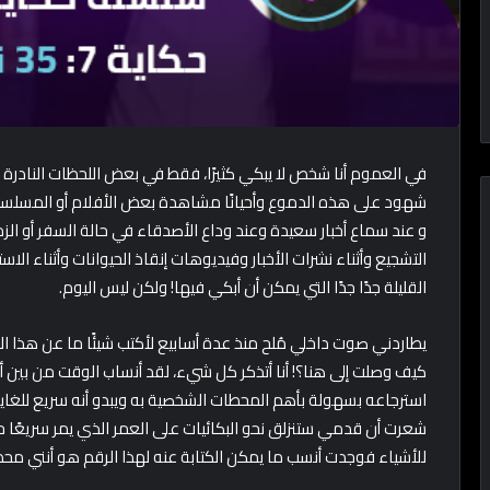
في العموم أنا شخص لا يبكي كثيرًا، فقط في بعض اللحظات النادرة 
شهود على هذه الدموع وأحيانًا مشاهدة بعض الأفلام أو المسلس
و عند سماع أخبار سعيدة وعند وداع الأصدقاء في حالة السفر أو الز
التشجيع وأثناء نشرات الأخبار وفيديوهات إنقاذ الحيوانات وأثناء 
القليلة جدًا جدًا التي يمكن أن أبكي فيها! ولكن ليس اليوم.
كيف وصلت إلى هنا؟! أنا أتذكر كل شيء، لقد أنساب الوقت من بين 
استرجاعه بسهولة بأهم المحطات الشخصية به ويبدو أنه سريع للغاية
شعرت أن قدمي ستنزلق نحو البكائيات على العمر الذي يمر سريعً
للأشياء فوجدت أنسب ما يمكن الكتابة عنه لهذا الرقم هو أنني مح