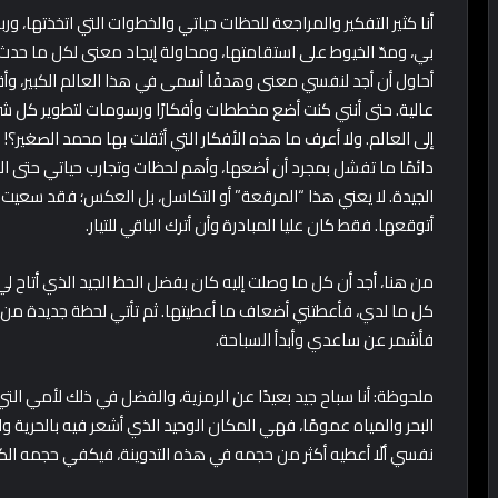
أنا كثير التفكير والمراجعة للحظات حياتي والخطوات التي اتخذتها، و
بي، ومدّ الخيوط على استقامتها، ومحاولة إيجاد معنى لكل ما حدث 
أحاول أن أجد لنفسي معنى وهدفًا أسمى في هذا العالم الكبير، وأ
عالية. حتى أنني كنت أضع مخططات وأفكارًا ورسومات لتطوير كل شيء 
إلى العالم. ولا أعرف ما هذه الأفكار التي أثقلت بها محمد الصغير؟!
دائمًا ما تفشل بمجرد أن أضعها، وأهم لحظات وتجارب حياتي حتى ال
الجيدة. لا يعني هذا “المرقعة” أو التكاسل، بل العكس؛ فقد سعيت د
أتوقعها. فقط كان عليا المبادرة وأن أترك الباقي للتيار.
من هنا، أجد أن كل ما وصلت إليه كان بفضل الحظ الجيد الذي أتاح لي 
كل ما لدي، فأعطتني أضعاف ما أعطيتها. ثم تأتي لحظة جديدة من التخط
فأشمر عن ساعدي وأبدأ السباحة.
ملحوظة: أنا سباح جيد بعيدًا عن الرمزية، والفضل في ذلك لأمي الت
البحر والمياه عمومًا، فهي المكان الوحيد الذي أشعر فيه بالحرية
نفسي ألّا أعطيه أكثر من حجمه في هذه التدوينة، فيكفي حجمه الكب