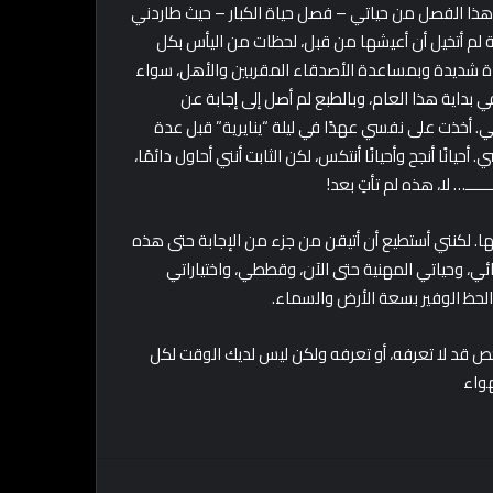
هذا الفصل من حياتي – فصل حياة الكبار – حيث طاردني
 لم أتخيل أن أعيشها من قبل، لحظات من اليأس بكل
ناة شديدة وبمساعدة الأصدقاء المقربين والأهل، سواء
 بداية هذا العام، وبالطبع لم أصل إلى إجابة عن
. أخذت على نفسي عهدًا في ليلة “ينايرية” قبل عدة
انًا أنجح وأحيانًا أنتكس، لكن الثابت أنني أحاول دائمًا،
ـــــــ… لا، هذه لم تأتِ بعد!
نها. لكنني أستطيع أن أتيقن من جزء من الإجابة حتى هذه
تي، وأصدقائي، وحياتي المهنية حتى الآن، وقططي، واختياراتي
الحظ الوفير بسعة الأرض والسماء.
 قد لا تعرفه، أو تعرفه ولكن ليس لديك الوقت لكل
هواء