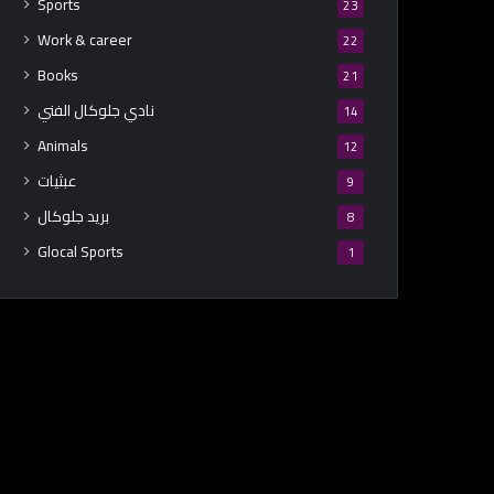
Sports
23
Work & career
22
Books
21
نادي جلوكال الفني
14
Animals
12
عبثيات
9
بريد جلوكال
8
Glocal Sports
1