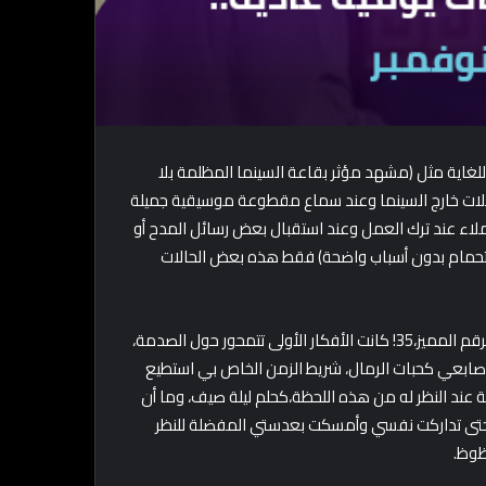
للغاية مثل (مشهد مؤثر بقاعة السينما المظلمة بلا
لات خارج السينما وعند سماع مقطوعة موسيقية جميلة
ملاء عند ترك العمل وعند استقبال بعض رسائل المدح أو
الاستحمام بدون أسباب واضحة) فقط هذه بعض الحالات
يطاردني صوت داخلي مُلح منذ عدة أسابيع لأكتب شيئًا ما عن هذا الرقم المميز،35! كانت الأفكار الأولى تتمحور حول الصدمة،
أصابعي كحبات الرمال، شريط الزمن الخاص بي استطيع
 عند النظر له من هذه اللحظة،كحلم ليلة صيف، وما أن
ا حتى تداركت نفسي وأمسكت بعدستي المفضلة للنظر
ظوظ.