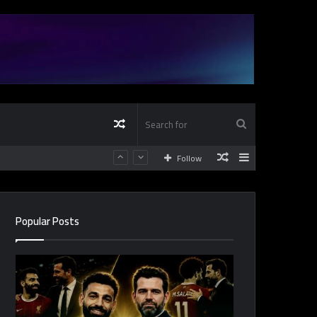
Random
Search
Random
Sidebar
Follow
Article
for
Article
Popular Posts