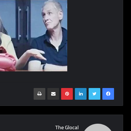
Print
Share via Email
Pinterest
LinkedIn
Twitter
Facebook
The Glocal