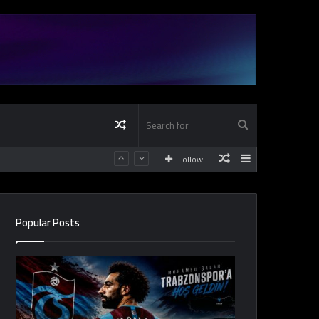
Random
Search
Random
Sidebar
Follow
Article
for
Article
Popular Posts