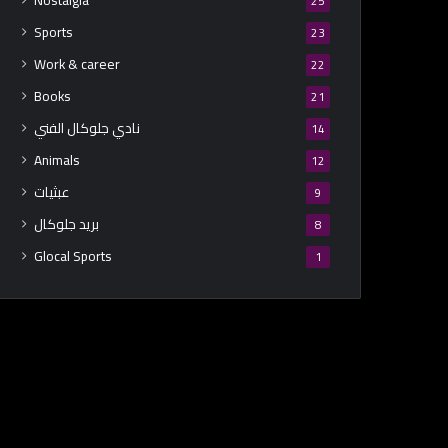
Nostalgia
25
Sports
23
Work & career
22
Books
21
نادي جلوكال الفني
14
Animals
12
عبثيات
9
بريد جلوكال
8
Glocal Sports
1