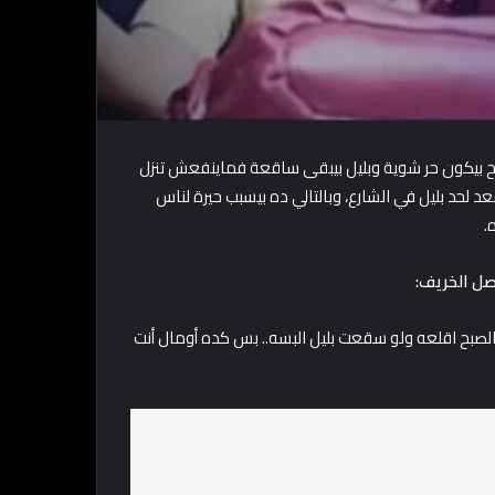
 بيكون حر شوية وبليل بيبقى ساقعة فماينفعش تنزل
 لحد بليل في الشارع، وبالتالي ده بيسبب حيرة لناس
.
صل الخريف:
 الصبح اقلعه ولو سقعت بليل البسه.. بس كده أومال أنت