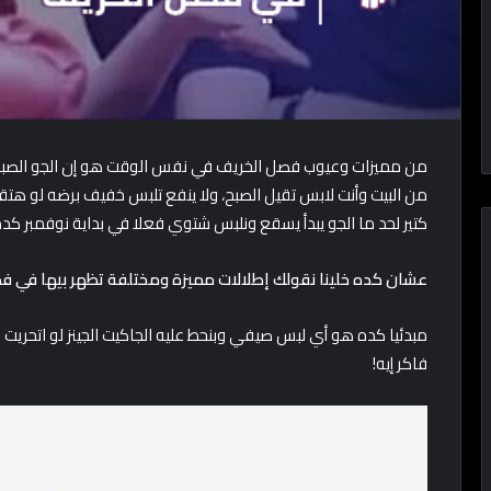
من مميزات وعيوب فصل الخريف في نفس الوقت هو إن الجو الصبح
من البيت وأنت لابس تقيل الصبح، ولا ينفع تلبس خفيف برضه لو هتقعد
كتير لحد ما الجو يبدأ يسقع ونلبس شتوي فعلا في بداية نوفمبر كده
عشان كده خلينا نقولك إطلالات مميزة ومختلفة تظهر بيها في ف
مبدئيا كده هو أي لبس صيفي وبنحط عليه الجاكيت الجينز لو اتحريت
فاكر إيه!