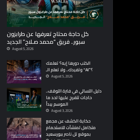
كل حاجة محتاج تعرفها عن طرابزون
سبور.. فريق “محمد صـلاح” الجديد
August 5, 2026
الكتب دورها إيه؟ تعلمك
وتفيدك.. ولا تعلم الـ “AI”؟
August 5, 2026
دليل التسالي في فترة التوقف..
حاجات تتفرج عليها لحد ما
الموسم يبدأ
August 3, 2026
حكاية الكشف عن مجمع
متكامل لمنشآت للاستحمام
بموقع تل ناصر ببورسعيد