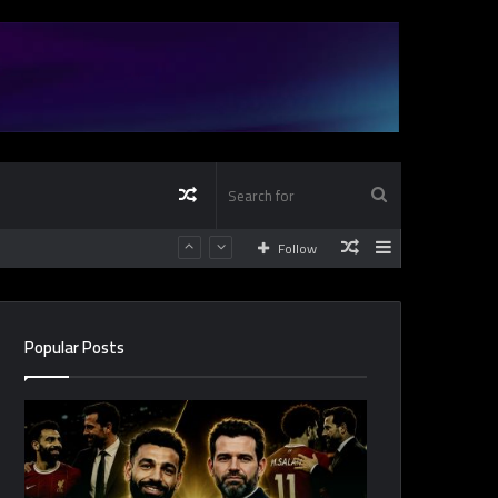
Random
Search
Random
Sidebar
Follow
Article
for
Article
Popular Posts