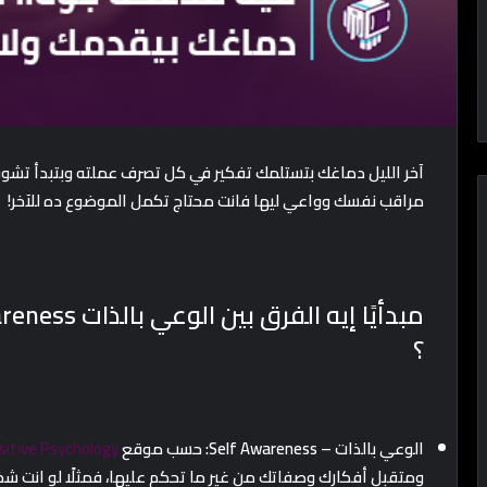
آخر الليل دماغك بتستلمك تفكير في كل تصرف عملته وبتبدأ تشوف
مراقب نفسك وواعي ليها فانت محتاج تكمل الموضوع ده للآخر!
؟
الوعي بالذات – Self Awareness: حسب موقع
sitive Psychology
ومتقبل أفكارك وصفاتك من غير ما تحكم عليها، فمثلًا لو انت 