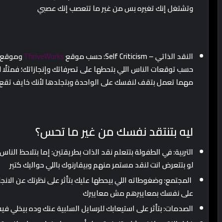
وتشتغل إنك تغيره بس من غير ما تتعصب إنك عصبي
النقد الذاتي – Self Criticism: حسب موقع
ThriveWorks
وموقع
حسب توقعات الناس اللي بتحطها على تصرفاتك وإنجازاتك؛ فمثلًا
مهما تعمل بتقف لنفسك على الواحدة وبتجلدها لأنك خايف تقع م
ليه بتنتقد نفسك من غير ما تحس؟
التربية: في الطفولة بتتعلم نقد الذات بطريقتين: إما بتلاحظ الناس
لو بتتعرض انت لنقد مستمر منهم وبيقارنوك باللي حواليك كتير
المجتمع: وضغوطاته اللي بيحطها عليك بتأثر على نظرتك عن الانج
على نفسك بمعاييرهم مش معاييرك
الصدمات: بتأثر على استيعابك للرسايل السلبية عنك وده بيخلي ف