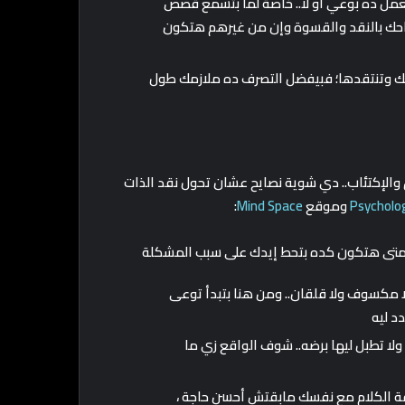
عمل ده بوعي أو لأ.. خاصة لما بتسمع قصص
نجاحك بالنقد والقسوة وإن من غيرهم هتكون
ك وتنتقدها؛ فبيفضل التصرف ده ملازمك طول
الإكتئاب.. دي شوية نصايح عشان تحول نقد الذات
Psycholo
وموقع
Mind Space
:
 إمتى هتكون كده بتحط إيدك على سبب المشكلة
 مكسوف ولا قلقان.. ومن هنا بتبدأ توعى
دد ليه
ا تطبل ليها برضه.. شوف الواقع زي ما
قة الكلام مع نفسك مابقتش أحسن حاجة ،