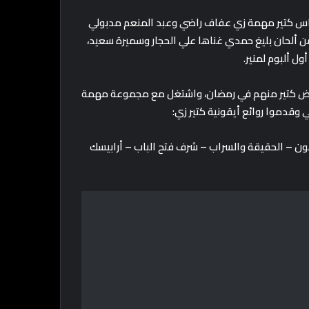
ناس كتير مهمة زي عفاف راضي وعبد المنعم مدبولي
ن ألحان بليغ حمدي غناها علي الحجار وسميرة سعيد،
ول ألبوم لمنير.
عرض كتير منهم في رمضان، واشتغل مع مجموعة مهمة
وقدموا روائع أيقونية كتير زي:
بنون – الحقيقة والسراب – شرف فتح الباب – أرابيسك