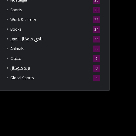
Nostalgia
25
Sports
23
Work & career
22
Books
21
نادي جلوكال الفني
14
Animals
12
عبثيات
9
بريد جلوكال
8
Glocal Sports
1