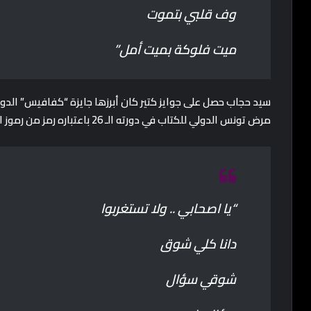
وف قلبي بتموت
ميت فلوكة بميت أمل”
مرض تونس الدولي للكتاب في دورته الـ 26 باعتباره رمز من رموز الشعر الشعبي في العالم العربي.
“يا اصحابي .. ولا تستغربوا
دانا كلي شوق
شوقي سؤال