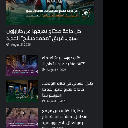
كل حاجة محتاج تعرفها عن طرابزون
سبور.. فريق “محمد صـلاح” الجديد
August 5, 2026
الكتب دورها إيه؟ تعلمك
وتفيدك.. ولا تعلم الـ “AI”؟
August 5, 2026
دليل التسالي في فترة التوقف..
حاجات تتفرج عليها لحد ما
الموسم يبدأ
August 3, 2026
حكاية الكشف عن مجمع
متكامل لمنشآت للاستحمام
بموقع تل ناصر ببورسعيد