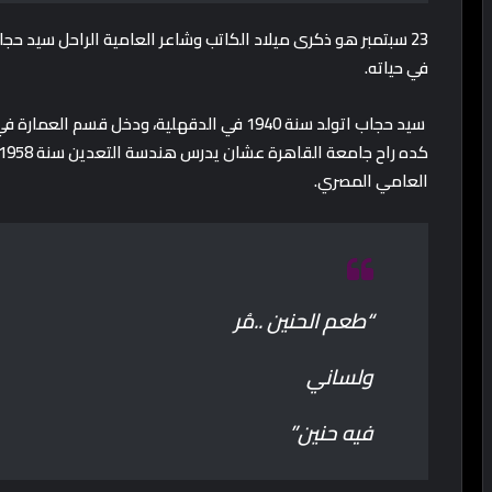
23 سبتمبر هو ذكرى ميلاد الكاتب وشاعر العامية الراحل سيد ح
في حياته.
العامي المصري.
“طعم الحنين ..مُر
ولساني
فيه حنين”