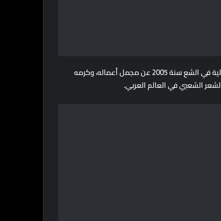
سيد حجاب حصل على جوايز كتير كان أبرزها جايزة “كفافيس” الدولية في الشع سنة 2005 عن مجمل أعماله، وكرمه