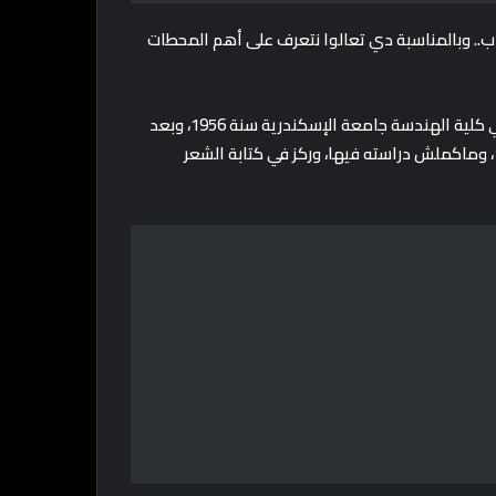
جاب.. وبالمناسبة دي تعالوا نتعرف على أهم المحطات
سيد حجاب اتولد سنة 1940 في الدقهلية، ودخل قسم العمارة في كلية الهندسة جامعة الإسكندرية سنة 1956، وبعد
كده راح جامعة القاهرة عشان يدرس هندسة التعدين سنة 1958، وماكملش دراسته فيها، وركز في كتابة الشعر