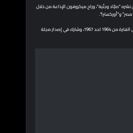
ره “صيّاد وجنّية”، وراح ميكروفون الإذاعة من خلال
مصر” و”أوركسترا”.
وكتب كمان للأطفال في مجلات مختلفة زي “سمير” و”ميكي” في الفترة من 1964 لحد 1967، وشارك في إصدار مجلة