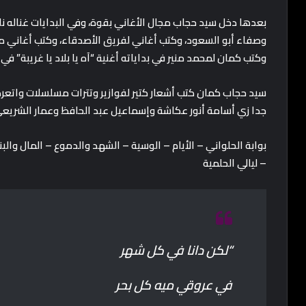
بعدها دخل سيد حجاب مجال الأغاني بقوة، وفي البدايات غناله 
وصفاء أبو السعود، وكتب أغاني لفريق الأصدقاء، وكتب أغاني م
وكتب كمان لمحمد منير في بداياته أغنية “آه يا بلاد يا غريبة” في أ
سيد حجاب كمان كتب أشعار كتير لفوازير وتترات مسلسلات وات
جدا زي أسامة أنور عكاشة وإسماعيل عبد الحافظ وعمار الشريعي 
بوابة الحلواني – الأيام – الوسية – الشهد والدموع – المال وال
– ليالي الحلمية
“لكن دانا في كل شهر
في عروقي ميه كل بحر