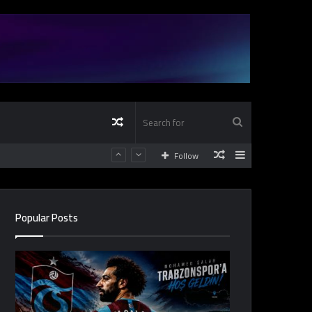
Random
Search
Random
Sidebar
Follow
Article
for
Article
Popular Posts