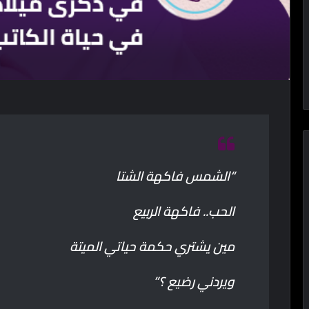
“الشمس فاكهة الشتا
الحب.. فاكهة الربيع
مين يشتري حكمة حياتي الميتة
ويردني رضيع ؟”