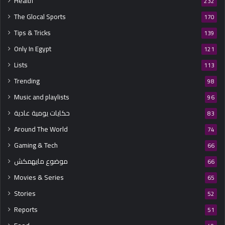
Health
232
The Glocal Sports
170
Tips & Tricks
139
Only In Egypt
121
Lists
113
Trending
98
Music and playlists
96
حكايات يومية عادية
83
Around The World
74
Gaming & Tech
66
موضوع مايهمكش
66
Movies & Series
65
Stories
52
Reports
51