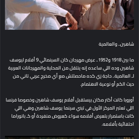
شاهين.. والعالمية
ما بين 1918 و1952.. عرض مهرجان كان السينمائي 9 أفلام ليوسف
شاهين وده اللي ساعده إنه ينتقل من المحلية والمهرجانات العربية
لـ العالمية.. حاجة زي كده ماحصلتش مع أي مخرج عربي تاني من
حيث الكم أو نوعية الاهتمام.
أوروبا كانت أكتر مكان بيستقبل أفلام يوسف شاهين وخصوصا فرنسا
اللي تعتبر المركز الأول في تبني سينما يوسف شاهين وهي اللي
كانت باستمرار بتعرض أفلامه سواء كعروض منفردة أو كـ بانوراما
احتفائية بأفلامه.