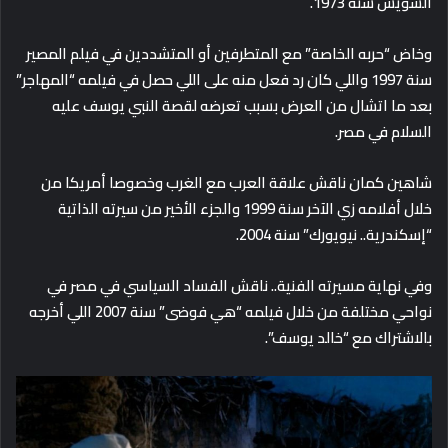
السويس سنة 1973.
وخاض “حربه الخاصة” مع المتطرفين أو المتشددين في فيلم المصير
سنة 1997 واللي كان رد فعل منه على اللي حصل في فيلمه “المهاجر”
بعد ما اتشال من العرض بسبب تعرضه لقصة النبي يوسف عليه
السلام في مصر.
شاهين كمان ناقش علاقة العرب مع الغرب وخصوصا أمريكا من
خلال أفلامه زي الآخر سنة 1999 والجزء الأخير من سيرته الذاتية
“إسكندرية.. نيويورك” سنة 2004.
وفي نهاية مسيرته الفنية.. ناقش الفساد السياسي في مصر في
نواحي مختلفة من خلال فيلمه “هي فوضى” سنة 2007 اللي أخرجه
بالاشتراك مع “خالد يوسف”.