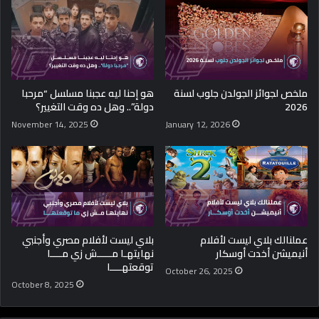
ملخص لجوائز الجولدن جلوب لسنة
هو إحنا ليه عجبنا مسلسل “مرحبا
2026
دولة”.. وهل ده وقت التغيير؟
November 14, 2025
January 12, 2026
عملنالك بلاي ليست لأفلام
بلاي ليست لأفلام مصري وأجنبي
أنيميشن أخدت أوسكار
نهايتهـا مـــــش زي مــــا
توقعتهــــا
October 26, 2025
October 8, 2025