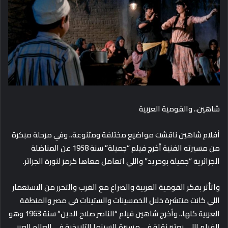
شاهين.. والقومية العربية
أفلام شاهين ناقشت مواضيع مختلفة ومتنوعة.. وفي مرحلة مبكرة
من مسيرته الفنية أخرج فيلم “جميلة” سنة 1958 عن المناضلة
الجزائرية “جميلة بوحريد” واللي اتعامل معاها كرمز لثورة الجزائر.
واتأثر بفكر القومية العربية والصراع مع الغرب والتحرر من الاستعمار
اللي كانت منتشرة خلال الخمسينات والستينات في مصر والمنطقة
العربية كلها.. وأخرج شاهين فيلم “الناصر صلاح الدين” سنة 1963 وهو
الفيلم اللي يعتبر نقلة في مسيرة السينما التاريخية في العالم العربي.