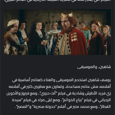
شاهين.. والموسيقى
يوسف شاهين استخدم الموسيقى والغناء كعناصر أساسية في
أفلامه، مش عناصر مساعدة.. وتعاون مع مطربين كتير في أفلامه
زي فريد الأطرش وشادية في فيلم “أنت حبيبي”.. ومع فيروز والأخوين
الرحباني في فيلم “بياع الخواتم”.. ومع ليلى مراد في فيلم “سيدة
القطار”.. ومع محمد منير في أفلام “حدوتة مصرية” و”المصير”.