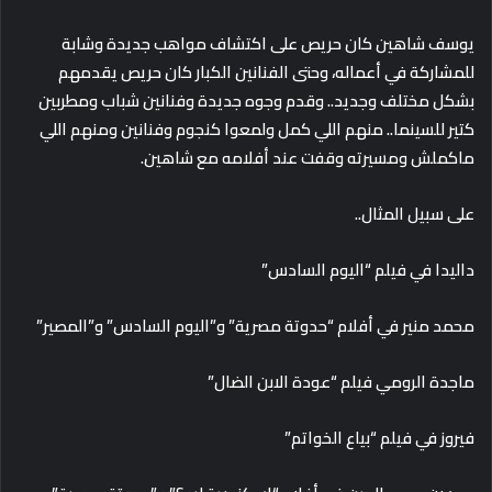
يوسف شاهين كان حريص على اكتشاف مواهب جديدة وشابة
للمشاركة في أعماله، وحتى الفنانين الكبار كان حريص يقدمهم
بشكل مختلف وجديد.. وقدم وجوه جديدة وفنانين شباب ومطربين
كتير للسينما.. منهم اللي كمل ولمعوا كنجوم وفنانين ومنهم اللي
ماكملش ومسيرته وقفت عند أفلامه مع شاهين.
على سبيل المثال..
داليدا في فيلم “اليوم السادس”
محمد منير في أفلام “حدوتة مصرية” و”اليوم السادس” و”المصير”
ماجدة الرومي فيلم “عودة الابن الضال”
فيروز في فيلم “بياع الخواتم”