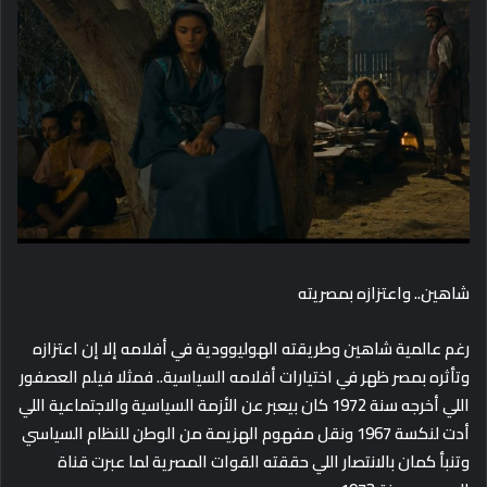
شاهين.. واعتزازه بمصريته
رغم عالمية شاهين وطريقته الهوليوودية في أفلامه إلا إن اعتزازه
وتأثره بمصر ظهر في اختيارات أفلامه السياسية.. فمثلا فيلم العصفور
اللي أخرجه سنة 1972 كان بيعبر عن الأزمة السياسية والاجتماعية اللي
أدت لنكسة 1967 ونقل مفهوم الهزيمة من الوطن للنظام السياسي
وتنبأ كمان بالانتصار اللي حققته القوات المصرية لما عبرت قناة