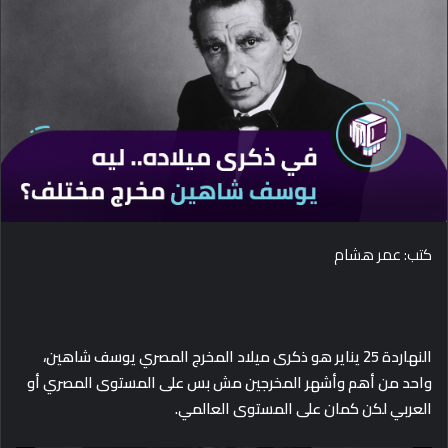
d
a
n
e
m
a
i
l
كتب: عمر هشام
النهاردة 25 يناير هو ذكرى ميلاد المخرج المصري يوسف شاهين،
واحد من أهم وأشهر المخرجين مش بس على المستوى المصري أو
العربي
لكن كمان على المستوى العالمي.