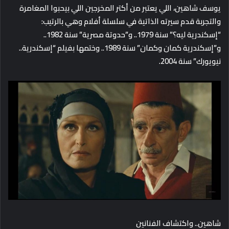
يوسف شاهين، اللي يعتبر من أكتر المخرجين اللي بيحبوا المغامرة
والتجربة قدم سيرته الذاتية في سلسلة أفلام وهي بالرتيب:
“إسكندرية ليه؟” سنة 1979.. و”حدوتة مصرية” سنة 1982..
و”إسكندرية كمان وكمان” سنة 1989.. وختمها بفيلم “إسكندرية..
نيويورك” سنة 2004.
شاهين.. واكتشاف الفنانين