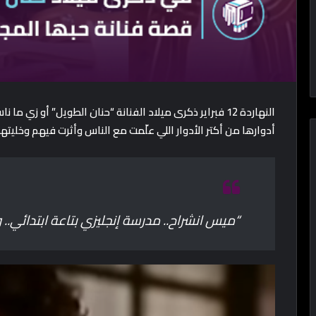
النهاردة 12 فبراير ذكرى ميلاد الفنانة “حنان الطويل” أو زي 
أدوارها من أكتر الأدوار اللي علّمت مع الناس وأثرت فيهم وخل
“ميس انشراح.. مدرسة إنجليزي بتاعة ابتدائي.. 