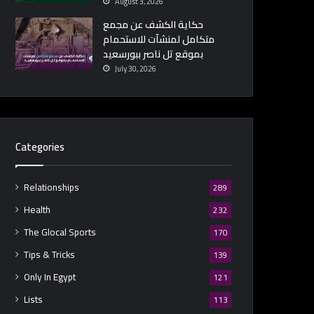
August 3, 2026
حكاية الكشف عن مجمع
متكامل لمنشآت للاستحمام
بموقع تل ناصر ببورسعيد
July 30, 2026
Categories
Relationships
289
Health
232
The Glocal Sports
170
Tips & Tricks
139
Only In Egypt
121
Lists
113