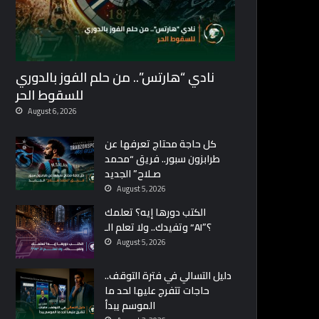
نادي “هارتس”.. من حلم الفوز بالدوري
للسقوط الحر
August 6, 2026
كل حاجة محتاج تعرفها عن
طرابزون سبور.. فريق “محمد
صـلاح” الجديد
August 5, 2026
الكتب دورها إيه؟ تعلمك
وتفيدك.. ولا تعلم الـ “AI”؟
August 5, 2026
دليل التسالي في فترة التوقف..
حاجات تتفرج عليها لحد ما
الموسم يبدأ