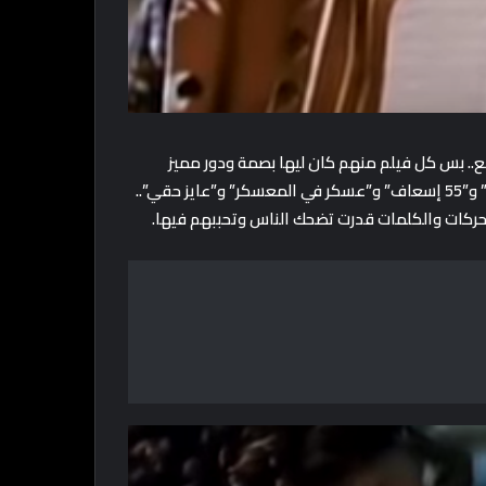
ع.. بس كل فيلم منهم كان ليها بصمة ودور مميز
وإيفيهات فضلت مكملة مع الناس.. “الناظر” و”عبود على الحدود” و”55 إسعاف” و”عسكر في المعسكر” و”عايز حقي”..
حركات والكلمات قدرت تضحك الناس وتحببهم فيها.