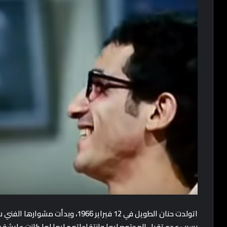
بسبب عدم تقبل المجتمع ليها وانتقاداتهم ليها لما كانت عاي