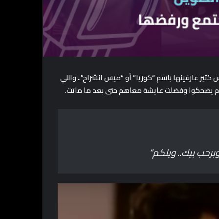
ما ناس كتير عارفينها باسم “كوريا” أو “ميس انشراح”.. واللي
يتهم يضحكوا وفضلت عايشة معاهم حتى بعد ما ماتت.
وبرحب بيك.. ويلكم”