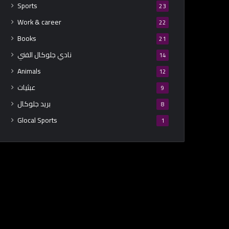
Sports
23
Work & career
22
Books
21
نادي جلوكال الفني
14
Animals
12
عبثيات
9
بريد جلوكال
8
Glocal Sports
1