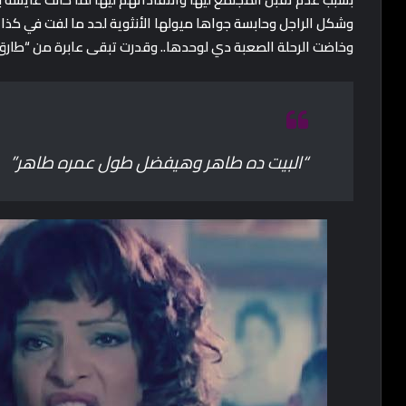
وشكل الراجل وحابسة جواها ميولها الأنثوية لحد ما لفت في كذا 
وخاضت الرحلة الصعبة دي لوحدها.. وقدرت تبقى عابرة من “طارق”
“البيت ده طاهر وهيفضل طول عمره طاهر”