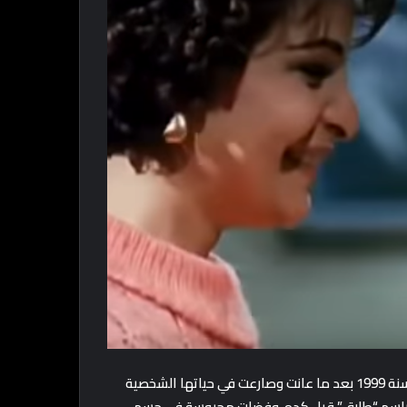
اتولدت حنان الطويل في 12 فبراير 1966، وبدأت مشوارها الفني سنة 1999 بعد ما عانت وصارعت في حياتها الشخصية
شة باسم “طارق” قبل كده، وفضلت محبوسة في جسم