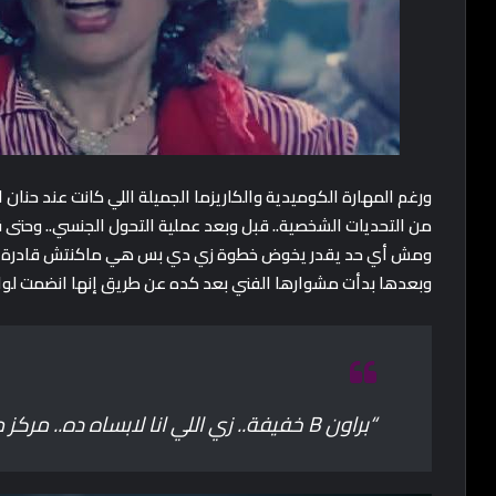
ورغم المهارة الكوميدية والكاريزما الجميلة اللي كانت عند حنا
من التحديات الشخصية.. قبل وبعد عملية التحول الجنسي.. وحتى 
ومش أي حد يقدر يخوض خطوة زي دي بس هي ماكنتش قادرة تعي
وبعدها بدأت مشوارها الفني بعد كده عن طريق إنها انضمت لوا
“براون B خفيفة.. زي اللي انا لابساه ده.. مركز معايا ولا باصص لي في الساندويتش”