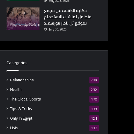
August 3, 2026
حكاية الكشف عن مجمع
متكامل لمنشآت للاستحمام
بموقع تل ناصر ببورسعيد
July 30, 2026
Categories
Relationships
289
Health
232
The Glocal Sports
170
Tips & Tricks
139
Only In Egypt
121
Lists
113