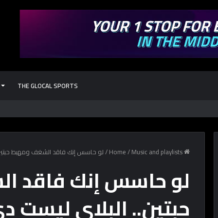
THE GLOCAL SPORTS
كل حاجة محتاج
Home
Music and playlists
/
/
لو حاسس إنك فاقد الشغف ومهبط حبتين.
لو حاسس إنك فاقد ا
حبتين.. البلاي ليست د