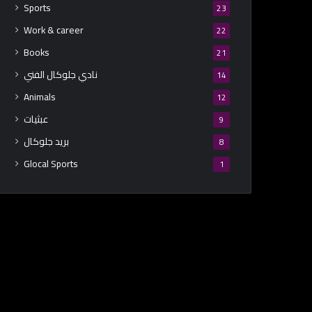
Sports
23
Work & career
22
Books
21
نادي جلوكال الفني
14
Animals
12
عبثيات
9
بريد جلوكال
8
Glocal Sports
1