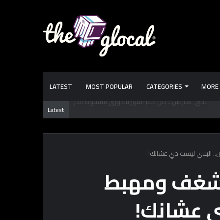
LATEST
MOST POPULAR
CATEGORIES
MORE
 تعرفها عن طرابزون سبور.. فريق “محمد صـلاح” الجديد
Latest
. البلاي ليست دي عشانك!
لشغف ومهبط
ي عشانك!