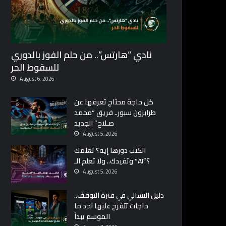
نادي “هارتس”.. من حلم الفوز بالدوري
للسقوط الحر
August 6, 2026
كل حاجة محتاج تعرفها عن
طرابزون سبور.. فريق “محمد
صـلاح” الجديد
August 5, 2026
الكتب دورها إيه؟ تعلمك
وتفيدك.. ولا تعلم الـ “AI”؟
August 5, 2026
دليل التسالي في فترة التوقف..
حاجات تتفرج عليها لحد ما
الموسم يبدأ