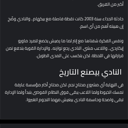
أكبر من الفريق.
حادثة الحذاء سنة 2003 كانت نقطة فاصلة مع بيكهام.. والنادي وضّح
إن هيبته أهم من أي اسم.
ونفس الفكرة شفناها مع إنتر لما ما رضيش يخضع لتمرد ماورو
إيكاردي.. واللاعب مشي. النادي رجع توازنه.. والإدارة القوية بتدفع تمن
قراراتها في اللحظة. لكن بتكسب على المدى الطويل.
النادي بيصنع التاريخ
في النهاية أي مشروع محتاج نجم. لكن محتاج أكتر مؤسسة عارفة
تمسك الخيوط ولما اللاعب يبقى فوق النظام الفوضى بتبدأ ولما الإدارة
تبقى واضحة وحاسمة النادي بيعيش مهما النجوم اتغيروا.