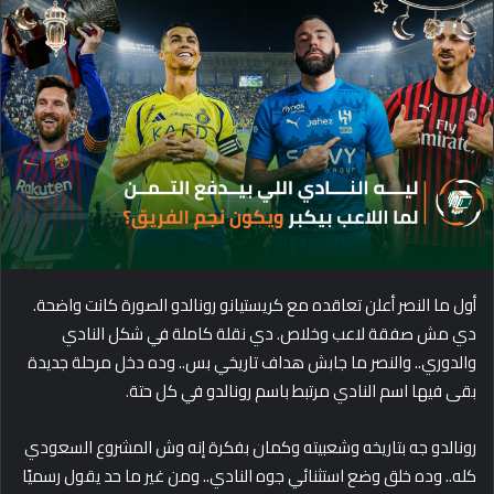
d
a
n
e
m
a
i
l
أول ما النصر أعلن تعاقده مع كريستيانو رونالدو الصورة كانت واضحة.
دي مش صفقة لاعب وخلاص. دي نقلة كاملة في شكل النادي
والدوري.. والنصر ما جابش هداف تاريخي بس.. وده دخل مرحلة جديدة
بقى فيها اسم النادي مرتبط باسم رونالدو في كل حتة.
رونالدو جه بتاريخه وشعبيته وكمان بفكرة إنه وش المشروع السعودي
كله.. وده خلق وضع استثنائي جوه النادي.. ومن غير ما حد يقول رسميًا