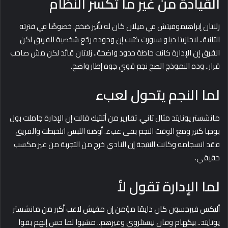
القيادة من غير ما تكسر النظام
زلاتان إبراهيموفيتش في ميلان كان له تأثير ضخم. خصوصًا في فترته
التانية.. لاجازيتا ديلو سبورت كتبت إن وجوده رجّع شخصية الفريق لكن
الفرق إن الإدارة كانت حاطة حدود واضحة.. زلاتان قائد لكن مش صاحب
قرار.. وده النموذج الصح نجم قوي جوه إطار واضح.
لما النجم يتحول لعبء
مانشستر يونايتد مثال تاني. تقارير من أتلتيك قالت إن الإدارة جاملت بول
بوجبا كتير ومع الوقت النجم بقى عبء. أوضة اللبس اتلخبطت والفريق
فقد انسجامه وكانت النتيجة إن النادي خرج من التجربة من غير مكسب
حقيقي.
لما الإدارة تقول لأ
أليكس فيرجسون كان دايمًا مؤمن إن مفيش لاعب أكبر من مانشستر
يونايتد.. بيكهام وفان نيستلروي وغيرهم.. مشيوا لما حس إنهم بقوا