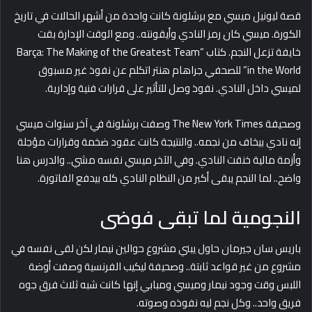
قصة ليونيل ميسي مع برشلونة كانت واحدة من أشهر الحالات في تاريخ
الكورة. ميسي كان رمز النادي وأيقونته.. ومع الوقت الإدارة بقت
خايفة تزعل النجم. كتاب “Barça: The Making of the Greatest Team
in the World” للصحفي جراهام هنتر اتكلم عن نفوذ غير مسبوق
لميسي داخل النادي. نفوذ وصل للتأثير على قرارات فنية وإدارية.
وصحيفة The New York Times وصفت برشلونة في آخر سنوات ميسي
إنه نادي بيخاف من نجمه.. والنتيجة كانت عقود ضخمة وقرارات مؤجلة
وأزمة مالية خنقت النادي. وفي الآخر ميسي نفسه مشي.. والدرس هنا
واضح.. لما النجم يبقى أكبر من النظام النادي كله بيدفع الفاتورة.
النجومية لما تبقى فوضى
باريس سان جيرمان حاول يبني مشروع حوالين نيمار لكن لقى نفسه في
مشروع من غير قواعد ثابتة.. وصحيفة ليكيب الفرنسية وصفت أوضة
اللبس وقت وجود نيمار وميسي ومبابي إنها كانت شبه ثلاث فرق جوه
فريق واحد.. وكل نجم ليه نفوذه وصوته.