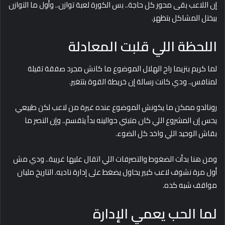
إن اللاعب بقى محور كل حاجة.. بس الكورة لعبة توازن.. وأول ما التوازن
بيختل المشاكل بتظهر.
اللحظة اللي قلبت المعادلة
لما كريم بنزيما راح الهلال الموضوع ما كانش مجرد صفقة تقيلة
لمنافس.. ودي كانت رسالة إن خريطة القوة بتتغير.
رونالدو ممكن ما يكونش الموضوع عنده غيرة من لاعب لكن طبيعي
يحس إن المشروع اللي كان متبني حوالينه بدأ يتقسم.. وإن النصر ما
بقاش الوحيد اللي واخد كل الضوء.
ومن هنا بدأت الضغوط والتصرفات اللي اتقال عليها غريبة.. ودي مش
أول مرة نشوف لاعب كبير يحاول يضغط على إدارة ناديه. التاريخ مليان
مواقف شبه كده.
لما الحب يعمي الإدارة