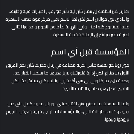
تقارير كتير اتكلمت إن نيمار كان ليه تأثير حتى على اختيارات فنية وطبية..
والنادي بنى حوالين اسم لكن لما الاسم بقى مركز قوة صعب السيطرة
عليه المشروع كله اهتز.. وفي النهاية بدأ خروج النجوم واحد ورا التاني.
اعتراف غير مباشر إن الإدارة فقدت السيطرة.
المؤسسة قبل أي اسم
حتى رونالدو نفسه عاش تجربة مختلفة في ريال مدريد. كان نجم الفريق
الأول بلا منازع. لكن إدارة فلورنتينو بيريز عمرها ما سلمت القرار لحد..
وصحف زي ماركا وبي بي سي أكدت إن رونالدو كان متقدّر جدًا. لكن
النادي فضل هو صاحب الكلمة الأخيرة.
ولما السياسات ما عجبتهوش اختار يمشي.. وريال مدريد كمل. بنى جيل
جديد. وكسب بطولات تاني.. والمؤسسة لما تبقى قوية بتعيش. النجوم
بيروحوا وييجوا.