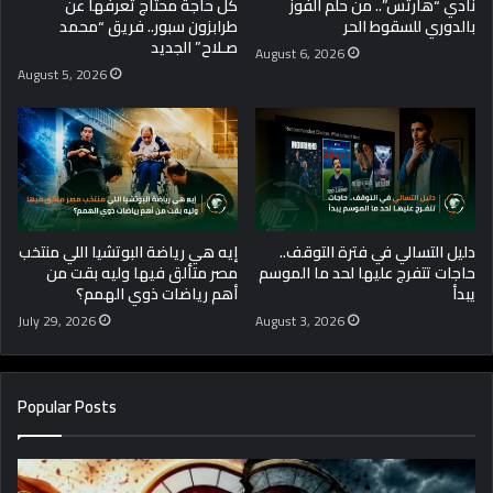
نادي “هارتس”.. من حلم الفوز
كل حاجة محتاج تعرفها عن
بالدوري للسقوط الحر
طرابزون سبور.. فريق “محمد
صـلاح” الجديد
August 6, 2026
August 5, 2026
دليل التسالي في فترة التوقف..
إيه هي رياضة البوتشيا اللي منتخب
حاجات تتفرج عليها لحد ما الموسم
مصر متألق فيها وليه بقت من
يبدأ
أهم رياضات ذوي الهمم؟
July 29, 2026
August 3, 2026
Popular Posts