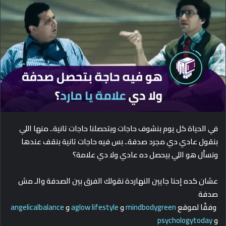
d
a
n
e
m
a
i
l
في الحياة كل يوم بنشوف حاجات وبتحصلنا حاجات تانية.. منها اللي
بنقول عادي دي مجرد صدفة.. بس فيه حاجات تانية بنقف عندها
ونسأل هو اللي بيحصل ده عادي ولا دي علامة؟
عشان كده إحنا جايين النهاردة نقولك الفرق بين الصدفة والـ مش
صدفة
وفقًا لموقع
mindbodygreen
و
aglow lifestyle
و
angelicalbalance
و
psychologytoday