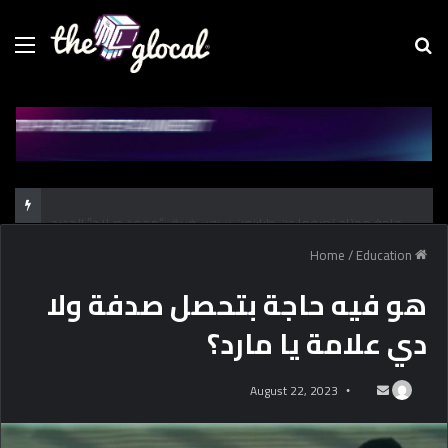
Menu
Se
fo
كل حاجة محتاج تعرفها عن طرابزون سبور.. فريق “محمد صـلاح” الجديد
/
Education
Home
هو فيه حاجة بتحصل صدفة ولا
دي علامة يا مارد؟
August 22, 2023
S
e
n