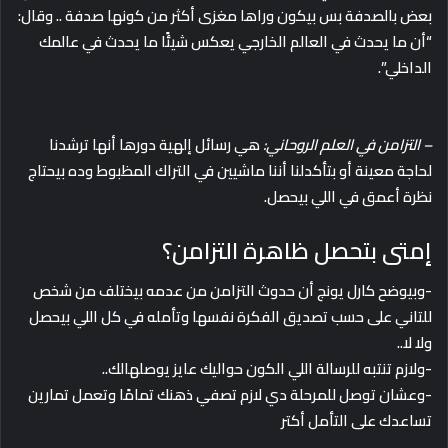
بعض بالصدفة بس بيكون وراها مغزى أكثر من كونها صدفة .. وقال:
“أن ما يحدث في العالم الخارجي يعكس شيئًا ما يحدث في عالمك
الداخلي”.
– التزامن في العلم الروحاني:
هي رسائل إلهية دورها أنها ترشدنا
لحاجة معينة أو بتأكدلنا أننا ماشيين في التراك المظبوط وده بيحتاج
نظرة أعمق في اللي بيحصل.
إمتى بتحصل ظاهرة التزامن؟
-وبيوضح كارل يونج أن حدوث التزامن من عدمه بيختلف من شخص
للتاني على حسب تصديق الفكرة نفسها وتأمله في كل اللي بيحصل
ولا لا..
-ولازم تنتبه للرسالة اللي الكون حواليك عايز يوصلهالك..
-وعشان توصل للمرحلة دي لازم تصفي ذهنك تمامًا وتعمل تمارين
تساعدك على التأمل أكتر