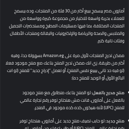
أمازون مصر بيسمح ببيع أكتر من 30 فئة من المنتجات، وده بيسمح
للعملاء بحرية واسعة للاختيار من مجموعة كبيرة وواسعة من
المنتجات المختلفة، بما فيها مستلزمات المطبخ ومستحضرات التجميل
والملابس والصحة والرياضة والإلكترونيات والبقالة ومنتجات الأطفال
وفئات تانية كتير.
ممكن تدرج المنتجات لأول مرة على Amazon.eg بسهولة جدا، وفيه
أكتر من طريقة، زي انك ممكن تدرج المنتج بتاعك مع منتج موجود فعلا
(لو فيه حد تاني بيبيع نفس المنتج)، أو تعمل “إدراج جديد” للمنتج (لو انت
البائع الأول أو الوحيد للمنتج ده):
منتج مدرج بالفعل:
لو المنتج بتاعك متطابق مع منتج موجود
بالفعل على أمازون، فانت مش هتحتاج توفر رقم تجارة عالمي
للمنتج (UPC) لأنه هيكون كده كده موجود في المتجر.
منتج جديد:
لو حابب تضيف منتج جديد على أمازون، هتحتاج توفر
رقم تجارة عالمي للمنتج (UPC) أو طلب إعفاء من أمازون، لو