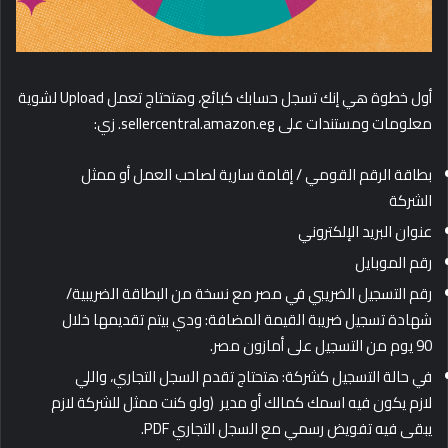
أول خطوة هي إنك تسجل حسابك كبائع، وهتحتاج تعمل Upload لشوية
معلومات ومستندات على sellercentral.amazon.eg. زي:
بطاقة الرقم القومي / إقامة سارية لصاحب العمل أو ممثل
الشركة
عنوان البريد الإلكتروني
رقم الموبايل
رقم التسجيل الضريبي في مصر مع نسخة من البطاقة الضريبية/
شهادة تسجيل ضريبة القيمة المضافة: ودي بيتم تقديمها خلال
90 يوم من التسجيل على أمازون مصر.
في حالة التسجيل كشركة: هتحتاج تقدم السجل التجاري، واللي
لازم يكون فيه اسمك كمالك أو مدير (ولو كنت ممثل للشركة لازم
يبقى فيه تفويض رسمي مع السجل التجاري PDF.