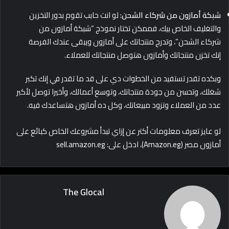
شبكة أمازون من شركاء الشحن:
لو انت حابب تقوم بدور التخزين
والتغليف الخاص بيك، فممكن تختار نموذج “شبكة أمازون من
شركاء الشحن”، وتدرج منتجاتك على أمازون ويبقى عندك الفرصة
إنك تخزن منتجاتك وأمازون هتوصل منتجاتك للعملاء.
وبكده تقدر تستفيد من الخطوات دي على قد ما تقدر في إنك تكبر
شغلك، وتحسن من جودة منتجاتك، وتوسع أعمالك، وأخيرا توصل لأكبر
عدد من العملاء وتزود مبيعاتك، وكل ده أمازون هتساعدك فيه.
لو عايز تعرف معلومات أكتر عن إزاي تبدأ مشروعك الخاص كبائع على
أمازون مصر (Amazon.eg)، ادخل على: sell.amazon.eg
The Glocal