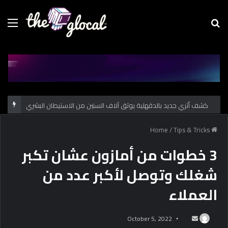
Menu
Se
fo
كشف أثري جديد بالدقهلية يوثق آلاف السنين من الاستيطان البشري
/
Tips & Tricks
Home
3 خطوات من أمازون عشان تكبر
شغلك وتوصل لأكبر عدد من
العملاء
October 5, 2022
S