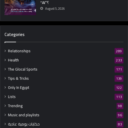
“AI”؟
August 5, 2026
Categories
Relationships
289
Health
233
The Glocal Sports
171
Tips & Tricks
139
Only In Egypt
122
Lists
113
Trending
98
Music and playlists
96
حكايات يومية عادية
83