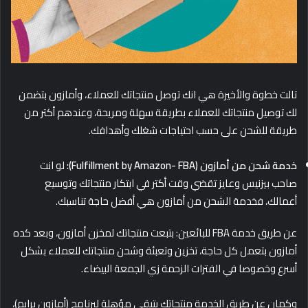
تالت خطوة والأخيرة هي انك توصل منتجاتك للعملاء، وأمازون بتضمن
لك توصيل منتجاتك للعملاء بطريقة سهلة ومريحة، وعندهم أكتر من
طريقة للشحن على حسب احتياجات شغلك وأهدافك.
خدمة شحن من أمازون (Fulfillment by Amazon- FBA):
لو انت
صاحب بيزنيس وعايز تقضي وقت أكتر في ابتكار منتجاتك وتوسيع
أعمالك، فخدمة الشحن من أمازون هي أفضل حاجة تناسبك.
عن طريق خدمة FBA للبائعين: بتبعت منتجاتك لمخزن أمازون، وبعد كده
أمازون بتعمل كل حاجة، تخزين وتعبئة وشحن منتجاتك للعملاء بشكل
أسرع وخصوصا في الفترات الزحمة زي الجمعة البيضاء.
وكمان عن طريق الخدمة منتجاتك بتبقى مؤهلة لبرنامج (أمازون برايم)،