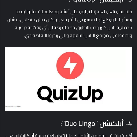
كلنا بنحب نلعب لعبة إننا نجاوب على أسئلة ومعلومات عشوائية حد
بيسألهالنا ويطلع لها تفسير في الأخر حتى لو كان مش منطقي، عشان
كده فيه ناس كتير بتحب التطبيق ده فلو زهقان أي وقت تقدر تنزله
وتحافظ على مجتمع الناس التافهة واللي بيحبوا التفاهة دي.
4- أبلكيشن “Duo Lingo”:
أكيد قولت في يوم من الأيام إنك عايز تتعلم لغة جديدة أيا كانت إيه هي