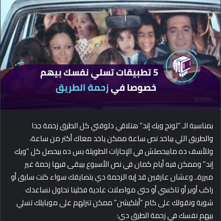
d
a
n
e
m
a
i
l
بمناسبة الـ “لونج ويك إند” هتلاقي دلوقتي كل الطرق زحمة جدا
والطريق اللي بياخد نص ساعة ممكن ياخد معاك أكتر من ساعة،
وللأسف ده مابيحصلش في الإجازات الطويلة بس ده بيحصل كل “ويك
إند” وممكن فيه أيام كمان في نص الأسبوع بيبقى فيها زحمة غير
مبررة.. وعشان عارفين قد إيه الزحمة دي بتضايقك سواء كنت سايق أو
راكب أوبر أو تاكسي أو حتى مواصلات عادية فخلينا نحاول نساعدك
شوية ونقولك على كام “أبلكيشن” ممكن تنزلهم على موبايلك تسلي
بيهم نفسك في زحمة الطرق دي: