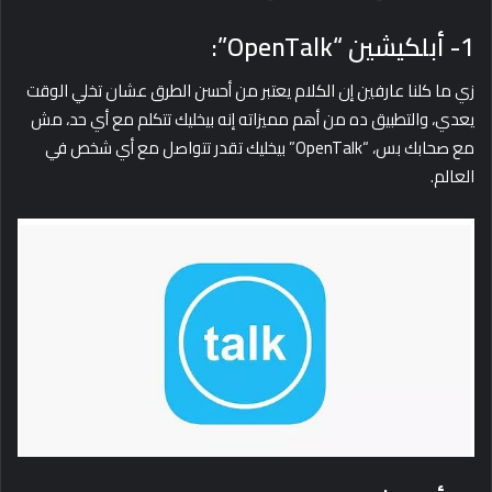
1- أبلكيشين “OpenTalk”:
زي ما كلنا عارفين إن الكلام يعتبر من أحسن الطرق عشان تخلي الوقت
يعدي، والتطبيق ده من أهم مميزاته إنه بيخليك تتكلم مع أي حد، مش
مع صحابك بس، “OpenTalk” بيخليك تقدر تتواصل مع أي شخص في
العالم.