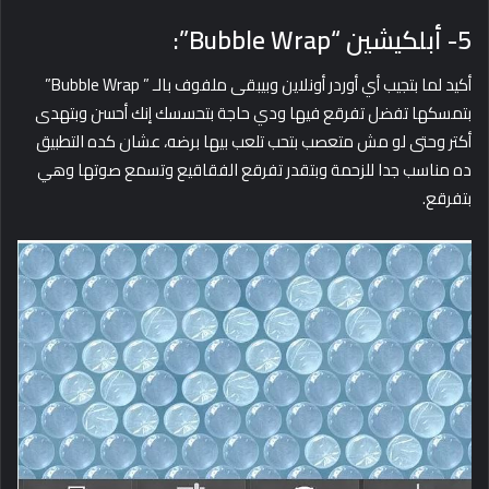
5- أبلكيشين “Bubble Wrap”:
أكيد لما بتجيب أي أوردر أونلاين وبيبقى ملفوف بالـ ” Bubble Wrap”
بتمسكها تفضل تفرقع فيها ودي حاجة بتحسسك إنك أحسن وبتهدى
أكتر وحتى لو مش متعصب بتحب تلعب بيها برضه، عشان كده التطبيق
ده مناسب جدا للزحمة وبتقدر تفرقع الفقاقيع وتسمع صوتها وهي
بتفرقع.