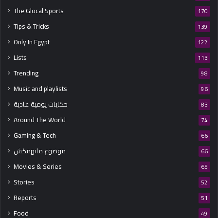
The Glocal Sports
170
Tips & Tricks
139
Only In Egypt
122
Lists
113
Trending
98
Music and playlists
96
حكايات يومية عادية
83
Around The World
74
Gaming & Tech
66
موضوع مايهمكش
66
Movies & Series
65
Stories
52
Reports
51
Food
49