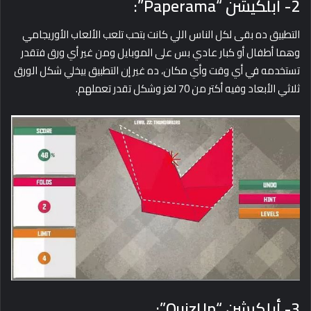
2- أبلكيشن “Paperama”:
التطبيق ده بقى لكل الناس اللي كانت بتحب تلعب الألعاب الأوريجامي
وهما أطفال أو كبار عادي بس على الموبايل ومن غير أي ورق فتقدر
تستخدمه في أي وقت وأي مكان، ده غير إن التطبيق بيخلي شكل الورق
ثلاثي الأبعاد وفيه أكتر من 70 لغز وشكل تقدر تعملهم.
3- أبلكيشن “QuizUp”: