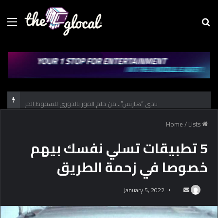
Menu
Se
fo
نادي “هارتس”.. من حلم الفوز بالدوري للسقوط الحر
/
Lists
Home
5 تطبيقات تسلي نفسك بيهم
خصوصا في زحمة الطريق
January 5, 2022
S
e
n