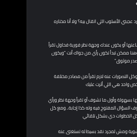
 عجبني الأسلوب اللي اتقال بيه؟ ولا أنا مختاره
عتها أو يكون عندك وجهة نظر فورية فحاول تقرأ
 وهنا ممكن تبدأ تكون رأي من جواك أنت “ويكون
صدر موثوق”
 التصورات عنه لازم تقرأ من مصادر مختلفة
ص واحد هي اللي أثرت عليك
ها بسهولة وأول ما تشوف أو تقرأ وجهة نظر ورأي
السؤال المفتوح فيه وله كذا إجابة.. ومع كل
كل الخطوات دي بشكل تلقائي
يه شوية ومش لمجرد نقد بسيط له تستغنى عنه