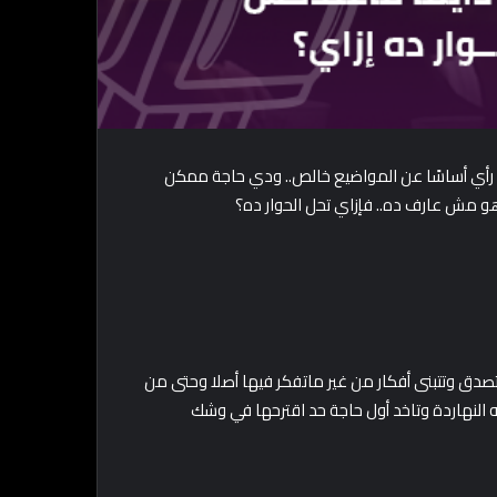
ش رأي أساسًا عن المواضيع خالص.. ودي حاجة ممكن
 هو مش عارف ده.. فإزاي تحل الحوار ده؟
ق وتتبنى أفكار من غير ماتفكر فيها أصلا وحتى من
إيه النهاردة وتاخد أول حاجة حد اقترحها في وشك