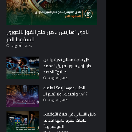
نادي “هارتس”.. من حلم الفوز بالدوري
للسقوط الحر
August 6, 2026
كل حاجة محتاج تعرفها عن
طرابزون سبور.. فريق “محمد
صـلاح” الجديد
August 5, 2026
الكتب دورها إيه؟ تعلمك
وتفيدك.. ولا تعلم الـ “AI”؟
August 5, 2026
دليل التسالي في فترة التوقف..
حاجات تتفرج عليها لحد ما
الموسم يبدأ