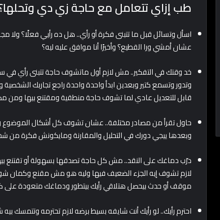
طب إزاي تتعامل مع حاجة زي دي وتحلها؟
اسأل وتسائل قبل ما تتبنى فكرة أو رأي.. هل ده رأيي فعلًا؟ ولا مجرد
عشان أمشي ورا القطيع؟ وأخيرًا أنا موافق عليه ليه؟
خد وقتك في التفكير.. مش لازم أول ماتشوف حاجة تتبنى رأي في سا
وتدور وتسمع كتير وبعدين ابدأ واحدة واحدة راجع تجاربك الشخصية
قابل للتعديل عادي لما تشوف حاجة منطقية ومقتنع بيها ومن م
حاول تقرأ من مصادر مختلفة.. عشان تشوف كل أشكال الموضوع وكل
وبعدها ييجي دورك في التحليل والمقارنة ومايكونش فكرة من شخ
درّب دماغك على النقد.. مش كل حاجة تصدقها بسهولة أو تقتنع بي
لازم تشوف إيه الجزء الضعيف فيها وليه هو مش مقنع وكمان شوف 
موقف أو حدث بيحصل هتلاقي رأيك بيتطور ودماغك متعودة على 
احترم رأيك.. لو رأيك أنت شايفه بسيط برضه لازم تحترمه وتتمسك ب