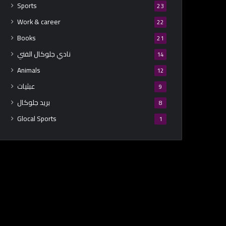
Sports
23
Work & career
22
Books
21
نادي جلوكال الفني
14
Animals
12
عبثيات
9
بريد جلوكال
8
Glocal Sports
1