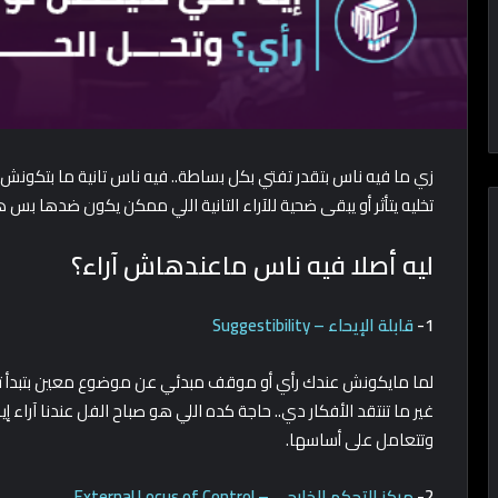
زي ما فيه ناس بتقدر تفتي بكل بساطة.. فيه ناس تانية ما بتكون
تخليه يتأثر أو يبقى ضحية للآراء التانية اللي ممكن يكون ضدها بس
ليه أصلا فيه ناس ماعندهاش آراء؟
1-
قابلة الإيحاء – Suggestibility
لما مايكونش عندك رأي أو موقف مبدئي عن موضوع معين بتبدأ تصد
غير ما تنتقد الأفكار دي.. حاجة كده اللي هو صباح الفل عندنا آراء 
وتتعامل على أساسها.
2-
مركز التحكم الخارجي – External Locus of Control