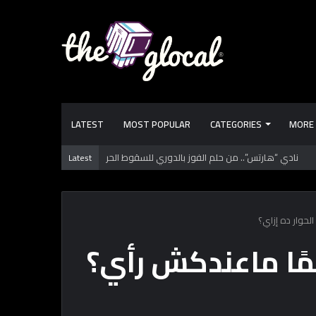
LATEST
MOST POPULAR
CATEGORIES
MORE
 تعرفها عن طرابزون سبور.. فريق “محمد صـلاح” الجديد
Latest
لحوار ده إزاي؟
مًا ماعندكش رأي؟