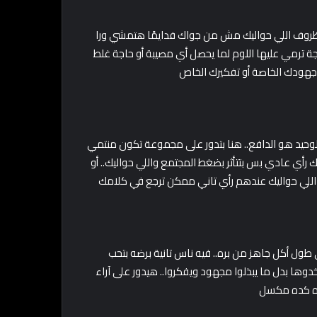
الظروف اللي حواليك مش من جواك فدايمًا هتمشي ورا
جة ترمي عليها اللوم لما يحصل أي مصيبة أو حاجة غلط
جهودك الخاصة أو تفكيرك الخاص
الوحيد هو الدافع.. هنا بتدور على مجموعة تكون منتمي
رأي عادي بس بتتأثر بضغط المجتمع واللي حواليك.. أو
يئة اللي حواليك عندهم رأي تاني ممكن ترجع في كلامك
 طول أكل جاهز من بره.. فيه ناس تانية برضه بتحب
اخدوها بدل ما يبذلوا مجهود ويفكروا.. هيدور على آراء
كده كده مكسل