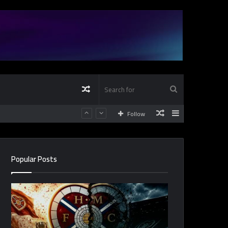
Random
Search
Random
Sidebar
Follow
Article
for
Article
Popular Posts