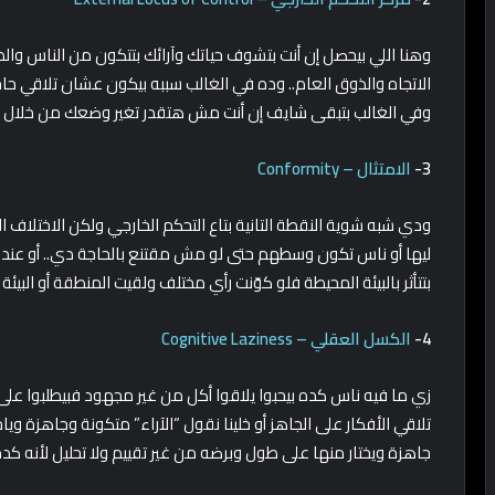
وهنا اللي بيحصل إن أنت بتشوف حياتك وآرائك بتتكون من الناس و
الاتجاه والذوق العام.. وده في الغالب سببه بيكون عشان تلاقي حا
وفي الغالب بتبقى شايف إن أنت مش هتقدر تغير وضعك من خلال 
3-
الامتثال – Conformity
ودي شبه شوية النقطة التانية بتاع التحكم الخارجي ولكن الاختلاف 
ليها أو ناس تكون وسطهم حتى لو مش مقتنع بالحاجة دي.. أو عندك 
بتتأثر بالبيئة المحيطة فلو كوّنت رأي مختلف ولقيت المنطقة أو الب
4-
الكسل العقلي – Cognitive Laziness
زي ما فيه ناس كده بيحبوا يلاقوا أكل من غير مجهود فبيطلبوا على
تلاقي الأفكار على الجاهز أو خلينا نقول “الآراء” متكونة وجاهزة وي
جاهزة ويختار منها على طول وبرضه من غير تقييم ولا تحليل لأنه 