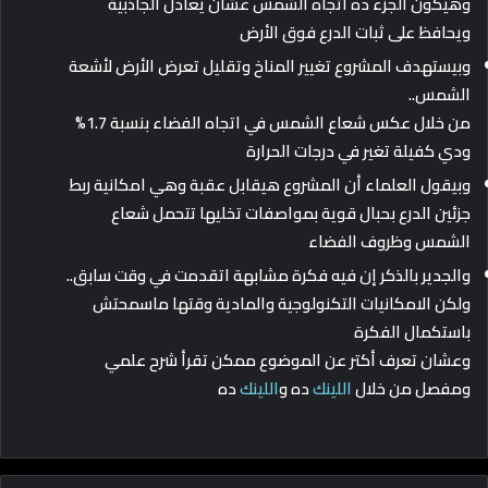
وهيكون الجزء ده اتجاه الشمس عشان يعادل الجاذبية
ويحافظ على ثبات الدرع فوق الأرض
وبيستهدف المشروع تغيير المناخ وتقليل تعرض الأرض لأشعة
الشمس..
من خلال عكس شعاع الشمس في اتجاه الفضاء بنسبة 1.7%
ودي كفيلة تغير في درجات الحرارة
وبيقول العلماء أن المشروع هيقابل عقبة وهي امكانية ربط
جزئين الدرع بحبال قوية بمواصفات تخليها تتحمل شعاع
الشمس وظروف الفضاء
والجدير بالذكر إن فيه فكرة مشابهة اتقدمت في وقت سابق..
ولكن الامكانيات التكنولوجية والمادية وقتها ماسمحتش
باستكمال الفكرة
وعشان تعرف أكتر عن الموضوع ممكن تقرأ شرح علمي
ومفصل من خلال
اللينك
ده و
اللينك
ده