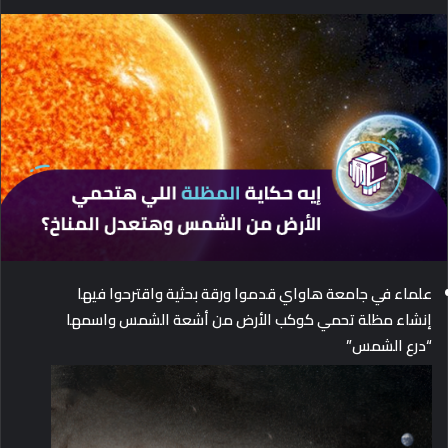
e
n
d
a
n
e
m
a
i
l
علماء في جامعة هاواي قدموا ورقة بحثية واقترحوا فيها
إنشاء مظلة تحمي كوكب الأرض من أشعة الشمس واسمها
“درع
الشمس”