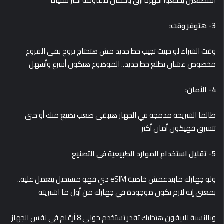
المصنعين يطلعوا أجهزة أرق وكمان مقاومة أكتر للمياه
3- هتوفر وقت:
وقت الشراء لو حبيت تجيب خط جديد مش هتحتاج تروح بقى الفروع
مخصوص عشان تطلع خط جديد.. الموضوع هيكون أسرع وأسهل
4- الأمان:
طالما الشريحة مدمجة في الجهاز هيبقى صعب تضيع منك أو حتى
تتسرق فهيكون أمان أكتر
5- تقليل استخدام الموارد الطبيعية في التصنيع
ولو جهازك مابيدعمش خاصية eSIM دي فهو مستحيل يتعمل عليه..
بمعنى إنه لازم تكون موجودة في جهازك من أول ما اشتريته
وبالنسبة للآيفون هتخليك تقدر تستخدم حوالي 8 أرقام في نفس الجهاز