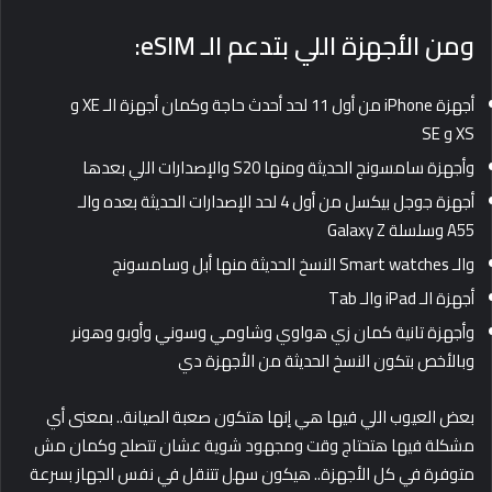
ومن الأجهزة اللي بتدعم الـ eSIM:
أجهزة iPhone من أول 11 لحد أحدث حاجة وكمان أجهزة الـ XE و
XS و SE
وأجهزة سامسونج الحديثة ومنها S20 والإصدارات اللي بعدها
أجهزة جوجل بيكسل من أول 4 لحد الإصدارات الحديثة بعده والـ
A55 وسلسلة Galaxy Z
والـ Smart watches النسخ الحديثة منها أبل وسامسونج
أجهزة الـ iPad والـ Tab
وأجهزة تانية كمان زي هواوي وشاومي وسوني وأوبو وهونر
وبالأخص بتكون النسخ الحديثة من الأجهزة دي
بعض العيوب اللي فيها هي إنها هتكون صعبة الصيانة.. بمعنى أي
مشكلة فيها هتحتاج وقت ومجهود شوية عشان تتصلح وكمان
مش
متوفرة في كل الأجهزة.. هيكون سهل تتنقل في نفس الجهاز بسرعة