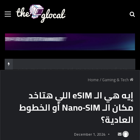
Menu
Se
fo
كشف أثري جديد بالدقهلية يوثق آلاف السنين من الاستيطان البشري
/
Gaming & Tech
Home
إيه هي الـ eSIM اللي هتاخد
مكان الـ Nano-SIM أو الخطوط
العادية؟
December 1, 2024
S