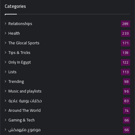
Categories
Relationships
289
Health
233
The Glocal Sports
171
Tips & Tricks
139
Only In Egypt
122
Lists
113
Trending
98
Music and playlists
96
حكايات يومية عادية
83
Around The World
74
Gaming & Tech
66
موضوع مايهمكش
66