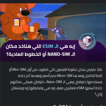
e
n
d
a
n
e
m
a
i
l
كلنا عارفين شكل خطوط التليفون اللي اتطورت من أول Mini-SIM أو
الخط الكامل وبعدها Micro-SIM حجم أصغر وبعدها آخر حاجة
بنستخدمها دلوقتي وهي الـ Nano-SIM.. دلوقتي هيبقى مكانهم
حاجة اسمها eSIM فعايزين نعرف إيه هي ومميزاتها إيه وبتشتغل
إزاي؟