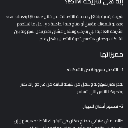
إيه هي شريحة eSIM؟
شريحة رقمية بتفعّل خدمات الاتصالات من خلال QR code بتعمله scan
وده لو تليفونك مؤهل أو متاح فيه الخاصية دي بدل ما تستخدم
الشريحة العادية اللي بتتركب وتتشال عشان تقدر تبدل بسهولة بين
الشبكات وكمان هتحسن تجربة الاتصال بشكل عام
مميزاتها
1- التبديل بسهولة بين الشبكات:
تقدر تغير بسهولة وتتنقل من شبكة للتانية من غير حوارات كتير
وخصوصًا للناس اللي بتسافر
2- تصميم أحسن للجهاز:
طالما مش هتبقى محتاج مكان في تليفونك للخط ده هيسهل إن