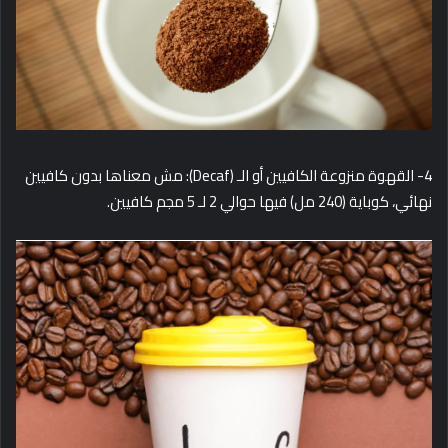
4- القهوة منزوعة الكافيين أو الـ (Decaf): مش معناها بدون كافيين
نهائي، كوباية (240 مل) فيها حوالي 2 لـ 5 مجم كافيين.