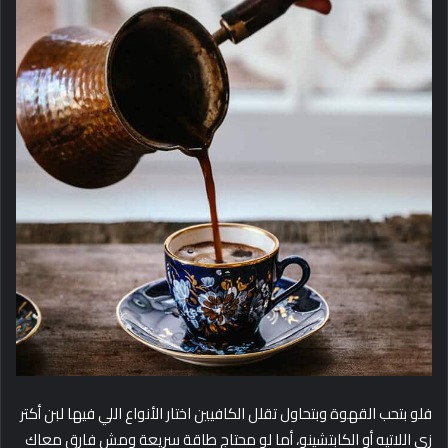
فلو بتحب القهوة وبتحاول تقلل الكافيين اختار الأنواع اللي فيها لبن أكتر
زي اللاتيه أو الكابتشينو، أما لو محتاج طاقة سريعة ومش فارق معاك