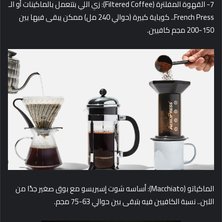
7- القهوة المفلترة (Filtered Coffee): زي اللي بتتعمل بالماكينات أو الـ
French Press.. كوباية كبيرة (حوالي 240 مل) ممكن يبقى فيها بين
150-200 مجم كافيين.
الماكياتو (Macchiato): أساسه شوت إسبريسو مع بوق صغير جدًا من
اللبن.. نسبة الكافيين فيه بتبقى بين حوالي 63-75 مجم.