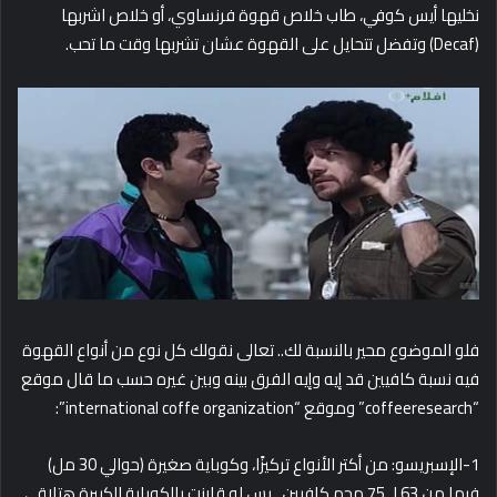
نخليها أيس كوفي، طاب خلاص قهوة فرنساوي، أو خلاص اشربها
(Decaf) وتفضل تتحايل على القهوة عشان تشربها وقت ما تحب.
فلو الموضوع محير بالنسبة لك.. تعالى نقولك كل نوع من أنواع القهوة
فيه نسبة كافيين قد إيه وإيه الفرق بينه وبين غيره حسب ما قال موقع
“coffeeresearch” وموقع “international coffe organization”:
1-الإسبريسو: من أكتر الأنواع تركيزًا، وكوباية صغيرة (حوالي 30 مل)
فيها من 63 لـ 75 مجم كافيين.. بس لو قارنت بالكوباية الكبيرة هتلاقي