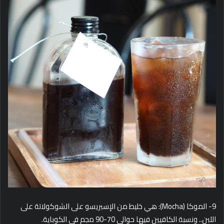
9- الموكا (Mocha): هي خليط من الإسبريسو على الشوكولاتة على
اللبن.. ونسبة الكافيين فيها حوالي 70-90 مجم في الكوباية.