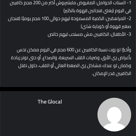
1- الستات الحوامل: المفروض مايشربوش أكتر من 200 مجم كافيين
في اليوم (يعني فنجانين قهوة بالكثير)
2- المراهقين: الكمية المسموحة ليهم حوالي 100 مجم يوميًا (فنجان
صغير قهوة أو كوباية شاي)
3- الأطفال: الكافيين مش مستحب ليهم خالص
وأخيرًا لو زوت نسبة الكافيين عن 600 مجم في اليوم ممكن تحس
بأعراض زي الأرق، وضربات القلب السريعة، والصداع، أو حتى توتر زيادة
وكمان لو عندك مشاكل زي الضغط العالي أو القلب، حاول تقلل
الكافيين قدر الإمكان.
The Glocal