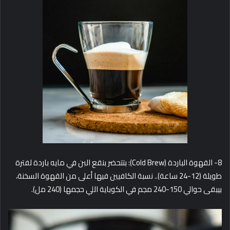
8- القهوة الباردة (Cold Brew): بتتحضر بنقع البن في مايه باردة لفترة
طويلة (12-24 ساعة).. نسبة الكافيين فيها أعلى من القهوة السخنة،
بيبقى حوالي 150-240 مجم في الكوباية اللي حجمها (240 مل).