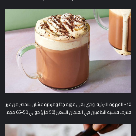
10- القهوة التركية: ودي بقى قوية جدًا ومركزة عشان بتتحضر من غير
فلترة.. فنسبة الكافيين في الفنجان الصغير (50 مل) حوالي 50-65 مجم.