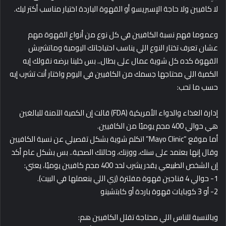
لا كافيين ولا حاجة الإسبريسو أو القهوة الباردة اختيار مناسب أكتر ليك.
وعموما فهم نسبة الكافيين في كل نوع من أنواع القهوة مهم
عشان تعرف تختار النوع اللي يناسب احتياجاتك اليومية وماتشربش
القهوة كده كل شوية عمال على بطال.. بس خلينا برضه نقولك إيه
الكمية اللي محتاجها جسمك من الكافيين في اليوم واختار أنت تشرب إيه
حسب ما تحب:
إدارة الغذاء والدواء الأمريكية (FDA) قالت إن الكمية الآمنة للبالغين
هي حوالي 400 مجم يوميًا من الكافيين.
أما موقع “Mayo Clinic” اتكلم شوية بشكل تفصيلي عن نسبة الكافيين
وقال إنها بعتمد على سنك، ووزنك، وحالتك الصحية.. بس بشكل عام أكد
إن الشخص الطبيعي يقدر يشرب لحد 400 مجم كافيين يوميًا، يعني:
1- حوالي 4 فناجين قهوة مفلترة (زي اللي بنعملها في البيت).
2- أو 3 كوبايات قهوة باردة أو كابتشينو
وبالنسبة للناس اللي محتاجة تقلل الكافيين هم: