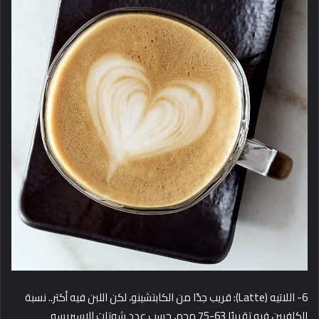
6- اللاتيه (Latte): قريب جدًا من الكابتشينو، لكن اللبن فيه أكتر.. نسبة
الكافيين فيه تقريبًا 63-75 مجم، حسب عدد شوتات الإسبريسو