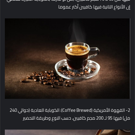
إن الأنواع التانية فيها كافيين أكتر عموما
2- القهوة الأمريكية (Coffee Brewed): الكوباية العادية (حوالي 240
مل) فيها 95 لـ 200 مجم كافيين، حسب النوع وطريقة التحضير