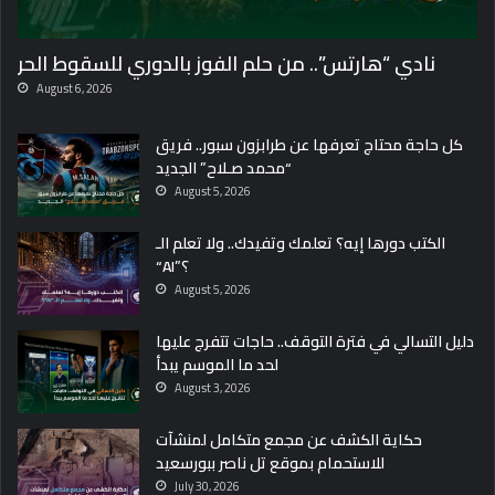
نادي “هارتس”.. من حلم الفوز بالدوري للسقوط الحر
August 6, 2026
كل حاجة محتاج تعرفها عن طرابزون سبور.. فريق
“محمد صـلاح” الجديد
August 5, 2026
الكتب دورها إيه؟ تعلمك وتفيدك.. ولا تعلم الـ
“AI”؟
August 5, 2026
دليل التسالي في فترة التوقف.. حاجات تتفرج عليها
لحد ما الموسم يبدأ
August 3, 2026
حكاية الكشف عن مجمع متكامل لمنشآت
للاستحمام بموقع تل ناصر ببورسعيد
July 30, 2026