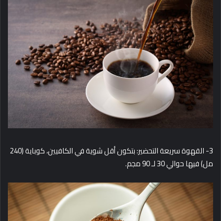
3- القهوة سريعة التحضير: بتكون أقل شوية في الكافيين، كوباية (240
مل) فيها حوالي 30 لـ 90 مجم.