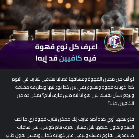
d
a
n
e
m
a
i
l
لو أنت من محبين القهوة وعشاقها فغالبا هتبقى بتشرب في اليوم
كذا كوباية قهوة وهتنوع بقي بين كذا نوع ليها وبطريقة مختلفة
وترجع تسأل نفسك بليل هو انا ليه مش عارف أنام؟ يمكن ده من
الكافيين مثلا؟
فلو بتحبها أوي كده أكيد عارف إنك ممكن تشرب قهوة زي ما تحب
الصبح وتحاول تمنعها بليل عشان تعرف تنام كويس.. بس ساعات
مابتقدرش تقاوم نفسك وبتبقى عايز كوباية كمان وتفضل تقول طاب