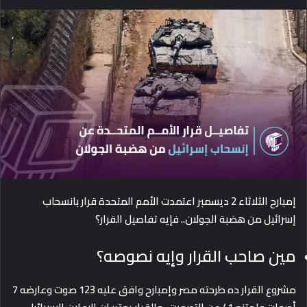
e
n
d
a
n
e
m
a
i
l
إمبارح الثلاثاء 2 ديسمبر اعتمدت الأمم المتحدة قرار بانسحاب
إسرائيل من هضبة الجولان.. فإيه تفاصيل القرار؟
مين صاحب القرار وإيه نصوصه؟
مشروع القرار ده طرحته مصر وإمبارح وافق عليه 123 صوت وعارضه 7