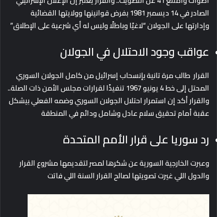
أصوات وامتنع 41 عن التصويت.. والقرار يعتبر إن الإعلان الإسرائيلي
الصادر في 14 ديسمبر 1981 بفرض قوانينها وولايتها القضائية
وإدارتها على الجولان “لاغيًا وباطلًا وليس له أي شرعية على الإطلاق”
عواقب وجود الاحتلال في الجولان
القرار طالب مرة تانية بإنسحاب إسرائيل من كامل الجولان السوري
المحتل إلى خط 4 يونيو 1967 تنفيذًا لقرارات مجلس الأمن ذات الصلة..
والقرار أكد إن استمرار احتلال الجولان السوري وضمه الفعلي بيشكل
عقبة أمام تحقيق سلام عادل وشامل ودائم في المنطقة
رد سوريا على قرار الأمم المتحدة
وعبرت الخارجية السورية عن شكرها لمصر لتقديمها مشروع القرار
والدول اللي غيرت تصويتها لصالح القرار السنة اللي فاتت