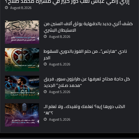
إزاي رامي عباس لعب دور كبير في مسيرة محمد صلاح؟
August 8, 2026
كشف أثري جديد بالدقهلية يوثق آلاف السنين من
الاستيطان البشري
August 8, 2026
نادي “هارتس”.. من حلم الفوز بالدوري للسقوط
الحر
August 6, 2026
كل حاجة محتاج تعرفها عن طرابزون سبور.. فريق
“محمد صـلاح” الجديد
August 5, 2026
الكتب دورها إيه؟ تعلمك وتفيدك.. ولا تعلم الـ
“AI”؟
August 5, 2026