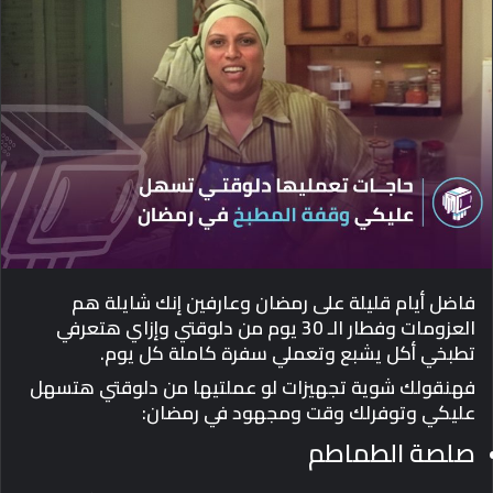
d
a
n
e
m
a
i
l
فاضل أيام قليلة على رمضان وعارفين إنك شايلة هم
العزومات وفطار الـ 30 يوم من دلوقتي وإزاي هتعرفي
تطبخي أكل يشبع وتعملي سفرة كاملة كل يوم.
فهنقولك شوية تجهيزات لو عملتيها من دلوقتي هتسهل
عليكي وتوفرلك وقت ومجهود في رمضان:
صلصة الطماطم