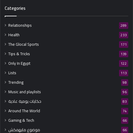
Categories
Relationships
289
Health
233
The Glocal Sports
171
Tips & Tricks
139
Only In Egypt
122
Lists
113
Trending
98
Music and playlists
96
حكايات يومية عادية
83
Around The World
74
Gaming & Tech
66
موضوع مايهمكش
66