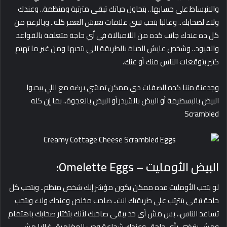
والانبساط على حسابها.. بتحاول حياتك تبقى مترتبة ومنظمة.. وعندك
ولاء لصحابك.. وغالبا بتحب تبني علاقات تعيش العمر كله.. وبالرغم من
كل ده عندك جانب كده من اللامبالاة في أي حاجة متعلقة بالقواعد
والقيود.. وشخص عايش الحياة بالطريقة اللي بتحبها ومن غير ما تهتم
كتير بتوقعات الناس منك أو عنك.
وجدعنة مننا كده الصفات دي ممكن تمشي برضه مع اللي بيحبوا
البيض بالبسطرمة أو البيض بالشيدر أو البيض بالعجوة.. بما إن كله
Scrambled
البيض الأومليت – Omelette Eggs:
لو بتحب الأومليت فده ممكن يكون مؤشر إنك شخص منظم.. وبتحب كل
حاجة تبقى بتترتب على طريقتك انت.. صاحب مخلص وعندك ولاء وبتحب
تساعد الناس.. بس مش أي حد يبقى صاحبك لأنك بتختار صحابك باهتمام
ومش بترضى بأي حاجة.. وعندك شجاعة وحب للمغامرة.. غالبا مش