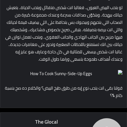
لو بتحب البيض العيون.. فغالبا انت شخص متفائل وبتحب الحياة.. بتعيش
حياتك ببهجة.. وبتكوّن صداقات بسرعة وعندك مجموعة كبيرة من
الصحاب اللي بتحبهم وبيحبوك بس بتحافظ على اللي بيضيف قيمة لحياتك
واللي انت برضه بتضيفله.. بتبقى صريح بخصوص مشاعرك.. وشخصيتك
فيها مزيج بين الجانب الهادي والجانب العفوي.. وبتحب تعمل توازن في
حياتك بين انك تستمتع باللحظات الصغيرة وتدور على مغامرات جديدة..
غالبا انت شخص بيسعى للمثالية في كل حاجة وعارف هو عايز إيه
وعندك أهداف طموحة بتسعى وراها طول الوقت.
قولنا بقى انت بتحب نوع إيه من طرق طبخ البيض؟ والكلام ده صح بنسبة
كام %؟
The Glocal