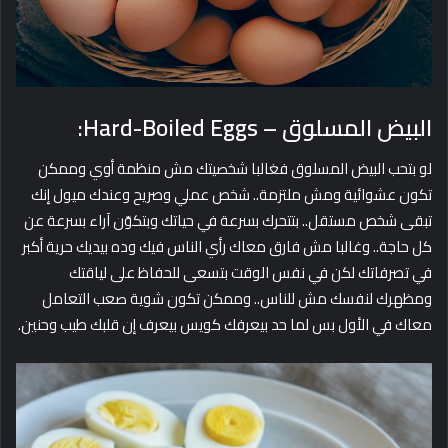
البيض المسلوق – Hard-Boiled Eggs:
لو بتحب البيض المسلوق فغالبا شخصيتك مش منظمة أوي وممكن
تكون عشوائية ومش ملتزمة.. شخص عملي وصريح وعندك ميول إنك
تبقى شخص مستقل.. بتتحرك بسرعة في حياتك وبتكوّن آراء بسرعة عن
كل حاجة.. وغالبا مش فارق معاك رأي الناس فيك وده بيديك حرية أكبر
في تصرفاتك لكن في نفس الوقت بتسعى للحفاظ على لياقتك
ومظهرك لنفسك مش للناس.. وممكن تكون شوية صعب التعامل
معاك في الأول بس لما حد بيعرفك كويس بيعرف إن قلبك طيب وحنين.