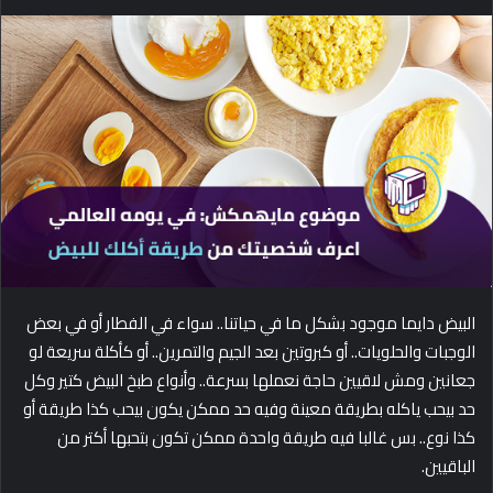
e
n
d
a
n
e
m
a
i
l
البيض دايما موجود بشكل ما في حياتنا.. سواء في الفطار أو في بعض
الوجبات والحلويات.. أو كبروتين بعد الجيم والتمرين.. أو كأكلة سريعة لو
جعانين ومش لاقيين حاجة نعملها بسرعة.. وأنواع طبخ البيض كتير وكل
حد بيحب ياكله بطريقة معينة وفيه حد ممكن يكون بيحب كذا طريقة أو
كذا نوع.. بس غالبا فيه طريقة واحدة ممكن تكون بتحبها أكتر من
الباقيين.