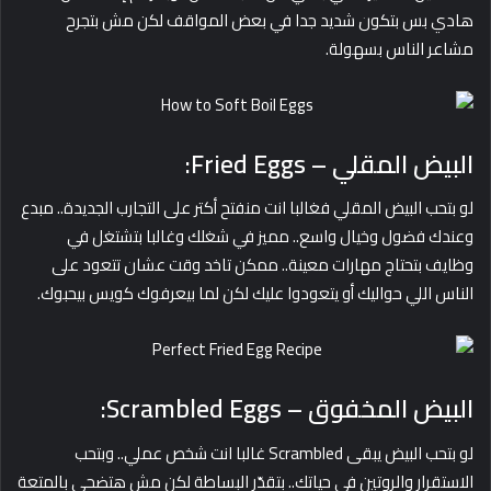
هادي بس بتكون شديد جدا في بعض المواقف لكن مش بتجرح
مشاعر الناس بسهولة.
البيض المقلي – Fried Eggs:
لو بتحب البيض المقلي فغالبا انت منفتح أكتر على التجارب الجديدة.. مبدع
وعندك فضول وخيال واسع.. مميز في شغلك وغالبا بتشتغل في
وظايف بتحتاج مهارات معينة.. ممكن تاخد وقت عشان تتعود على
الناس اللي حواليك أو يتعودوا عليك لكن لما بيعرفوك كويس بيحبوك.
البيض المخفوق – Scrambled Eggs:
لو بتحب البيض يبقى Scrambled غالبا انت شخص عملي.. وبتحب
الاستقرار والروتين في حياتك.. بتقدّر البساطة لكن مش هتضحي بالمتعة