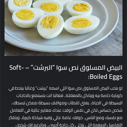
البيض المسلوق نص سوا “البرشت” – Soft-
Boiled Eggs:
لو بتحب البيض المسلوق نص سوا اللي اسمه “برشت” وغالبا بيتحط في
كوباية خاصة بيه ويتاكل بالمعلقة.. فغالبا انت بتستمتع بالحاجات
البسيطة في الحياة.. يعني لقطات ومواقف بسيطة ممكن تبسطك..
شخص حساس لكن في نفس الوقت عندك معايير عالية في التعامل
مع نفسك ومع الناس.. ذوقك عامة عالي وفيه شياكة كبيرة.. وبتقدّر
التفاصيل الصغيرة اللي بتخلي كل حاجة أحسن.. وبالرغم إنك شخص