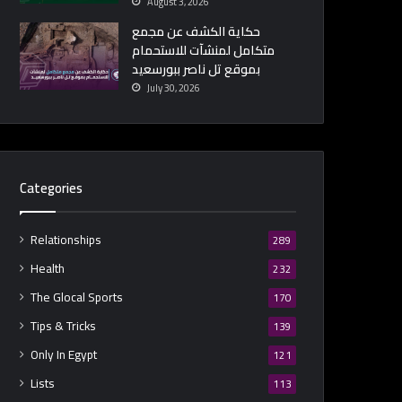
August 3, 2026
حكاية الكشف عن مجمع
متكامل لمنشآت للاستحمام
بموقع تل ناصر ببورسعيد
July 30, 2026
Categories
Relationships
289
Health
232
The Glocal Sports
170
Tips & Tricks
139
Only In Egypt
121
Lists
113