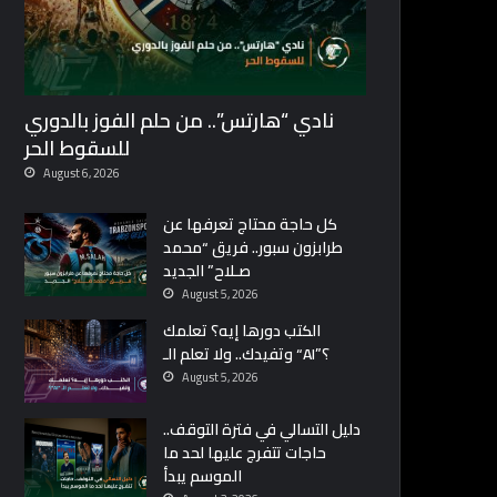
نادي “هارتس”.. من حلم الفوز بالدوري
للسقوط الحر
August 6, 2026
كل حاجة محتاج تعرفها عن
طرابزون سبور.. فريق “محمد
صـلاح” الجديد
August 5, 2026
الكتب دورها إيه؟ تعلمك
وتفيدك.. ولا تعلم الـ “AI”؟
August 5, 2026
دليل التسالي في فترة التوقف..
حاجات تتفرج عليها لحد ما
الموسم يبدأ