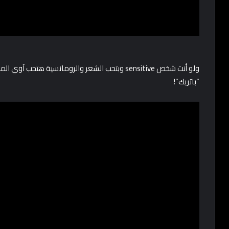
ولو أنت شخص sensitive وبتحب الشعر والرومانسية ه
“باتريك”!