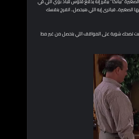
يرة “بيانكا” بيقرر إنه يدفع فلوس للباد بوي اللي في
ها الصغيرة.. فياترى إيه اللي هيحصل.. اتفرج بنفسك
ت تضحك شوية على المواقف اللي بتحصل من غير مط