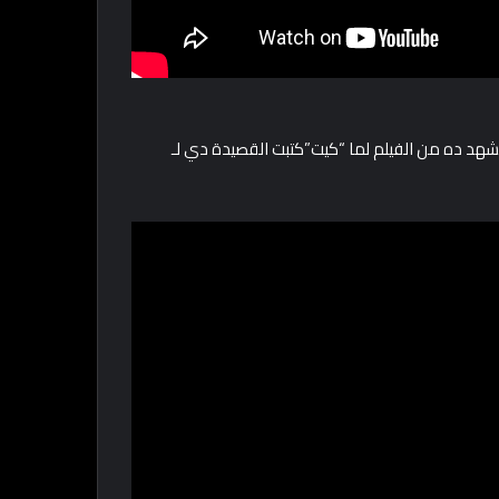
تحب آوي المشهد ده من الفيلم لما “كيت”كتبت القصيدة دي لـ