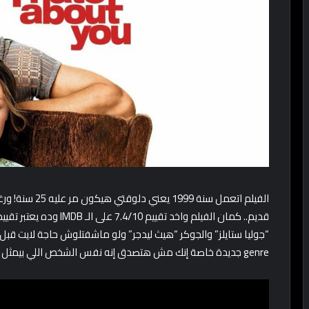
الفيلم اتعمل سن
قديم.. كمان الفيلم واخد تق
“جوليا ستايلز” والجوكر “هيث ليدجر” ولو ماشفتلوش حاجة لايت قبل
genre جديدة خاصة إنك مش هتصدق إنه نفس الشخص اللي بيمثل الجوكر!.