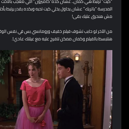
“كيت” ترتبط هي كمان.. عشان كده”كاميرون” اللي معجب بالأخت الصغ
المدرسة “باتريك” عشان يحاول يخلي كيت تحبه وبكده يقدر يرتبط بأخت
مش هنحرق عليك بقى!
من الآخر لو حابب تشوف فيلم خفيف ورومانسي بس في نفس الوق
هتتبسط بالفيلم وكمان ممكن تتفرج عليه مع عيلتك عادي!.