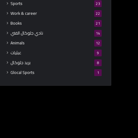
Sports
23
Work & career
22
Books
21
نادي جلوكال الفني
14
Animals
12
عبثيات
9
بريد جلوكال
8
Glocal Sports
1