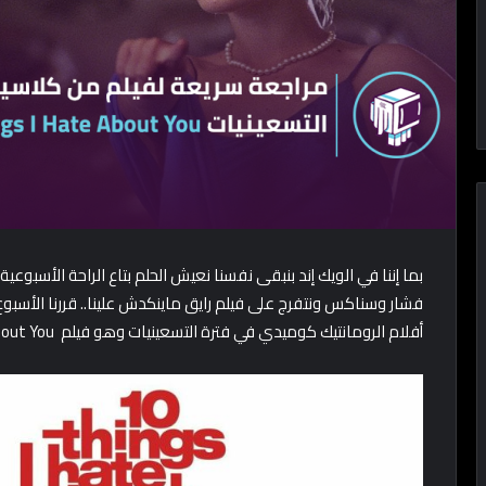
بما إننا في الويك إند بنبقى نفسنا نعيش الحلم بتاع الراحة الأسبوعي
فشار وسناكس ونتفرج على فيلم رايق ماينكدش علينا.. قررنا الأسب
أفلام الرومانتيك كوميدي في فترة التسعينيات وهو فيلم 10things I Hate About You