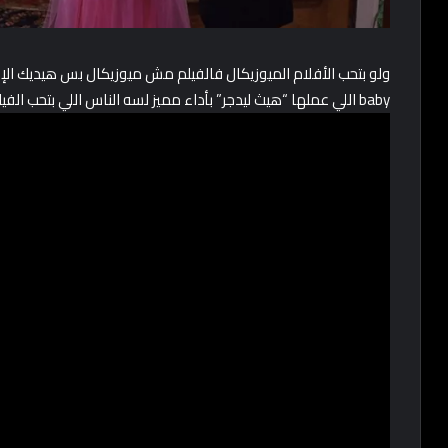
baby اللي عملها “هيث ليدجر” بأداء مميز لسه الناس اللي بتحب الفيلم بتتكلم عنه أو بتعيد نشره لحد دلوقتي.