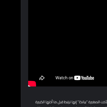
ت الصغيرة “بيانكا” إنها ترتبط قبل ما أختها الكبيرة