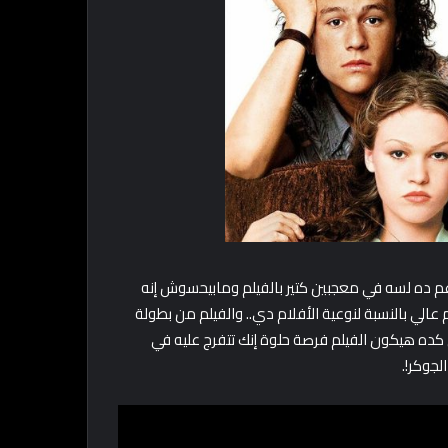
ة 1999 يعني دلوقتي هيكون مر عليه 25 سنة! ورغم ده لسه في معجبين كتير بالفيلم ومابيحسوش إنه
ييم 7.4/10 على الـ IMDB وده يعتبر تقييم عالي بالنسبة لنوعية الأفلام دي.. والفيلم من بطولة
 كده هيكون الفيلم فرصة حلوة إنك تتفرج عليه في