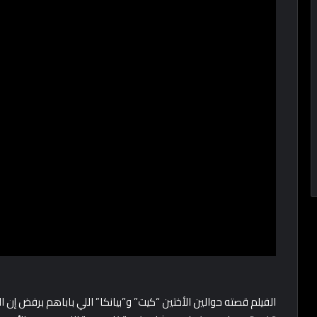
الفيلم قصته حوالين الأختين “كيت” و”بيانكا” اللي باباهم برفض إن الأخ