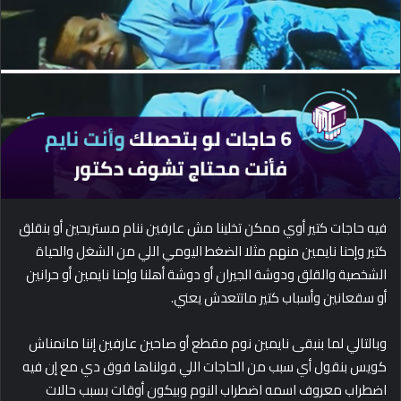
d
a
n
e
m
a
i
l
فيه حاجات كتير أوي ممكن تخلينا مش عارفين ننام مستريحين أو بنقلق
كتير وإحنا نايمين منهم مثلا الضغط اليومي اللي من الشغل والحياة
الشخصية والقلق ودوشة الجيران أو دوشة أهلنا وإحنا نايمين أو حرانين
أو سقعانين وأسباب كتير ماتتعدش يعني.
وبالتالي لما بنبقى نايمين نوم مقطع أو صاحين عارفين إننا مانمناش
كويس بنقول أي سبب من الحاجات اللي قولناها فوق دي مع إن فيه
اضطراب معروف اسمه اضطراب النوم وبيكون أوقات بسبب حالات