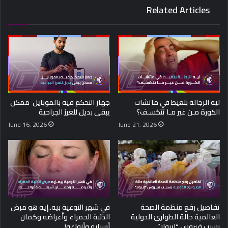
Related Articles
ليه الرجالة بتعيط في ماتشات
جهاز التحكم فيه بالموبايل ممكن
الكورة مـن غير مـا تتكسـف؟
يبقى بديل للغرز الجراحية
June 16, 2026
June 21, 2026
تفاصيل رفع منظمة الصحة
في شهر التوعية بيه..إيه هو مرض
العالمية حالة الطوارئ الدولية
الذئبة الحمراء وأعراضه وكمان
بسبب فيروس “إيبولا”
أسبابه وأنواعه!