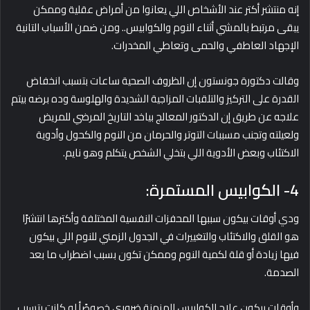
إنه منتشر أكتر عند الأشخاص اللي يعانوا من أمراض عقلية وممكن
يبقى مرتبط بالمشي أثناء النوم والكوابيس.. ومن ضمن الأسباب التانية
الإجهاد العاطفي والحمى وتعاطي المخدرات.
وقالت دكتورة جونستون إن الظروف الصحية ساعات بتسبب انخفاض
القدرة على التركيز والتلقبات المزاجية الشديدة والهلوسة وده برضه بيتم
علاجه عن طريق إن الدكتور المعالج بياخد التاريخ المرضي للمريض
ولعيلته وتجنب مسببات التوتر والحرمان من النوم والكحول وأدوية
الاكتئاب وبعض الأدوية اللي بتخلي الشخص يتكلم وهو نايم.
4- الكوابيس المستمرة:
ودي أوقات بيكون سببها المحفزات النفسية المختلفة وأكترها انتشرًا
هو القلق والاكتئاب والتغييرات في الجدول الزمني للنوم اللي بيكون
فيها زيادة أو قلة لكمية النوم وممكن تكون بسبب اضطراب ما بعد
الصدمة.
وأوقات بيكون علاج الكوابيس المزمنة ضروري خصوصًأ لو كانت بتسبب