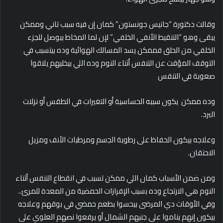
وقالت دكتورة “جانيس جونستون” كمان إن فيه سبب تاني وممكن
يبقى وهو “التنقيط الأنفي الخلفي” لإن لما المخاط بيوصل للجزء
الخلفي من الحلق فممكن يسد المسالك الهوائية وده بيتسبب في
التوقف المؤقت عن التنفس أثناء النوم وده اللي بيخليهم يلاقوا
صعوبة في التنفس
وده ممكن يكون سببه الحساسية أو التغيرات في الطقس أو نزلات
البرد.
وعلاجه بيكون الحفاظ على رطوبة الجسم ومرطبات الأنف ومزيل
الاحتقان.
ومن ضمن الأسباب كمان اللي ممكن تسبب في انقطاع التنفس أثناء
النوم هي الارتجاع وده بسبب الإفرازات الحمضية من المعدة للمرئ..
وفي الأوقات دي المرضى بيحسوا بطعم حمضي في بوقهم وعلاجه
بيكون إنهم يناموا على جنبهم الشمال أو يرفعوا نصهم العلوي على