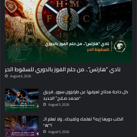
ح
يّ
ر
ا
ل
م
ش
ا
ه
د
نادي “هارتس”.. من حلم الفوز بالدوري للسقوط الحر
August 6, 2026
كل حاجة محتاج تعرفها عن طرابزون سبور.. فريق
“محمد صـلاح” الجديد
August 5, 2026
الكتب دورها إيه؟ تعلمك وتفيدك.. ولا تعلم الـ
“AI”؟
August 5, 2026