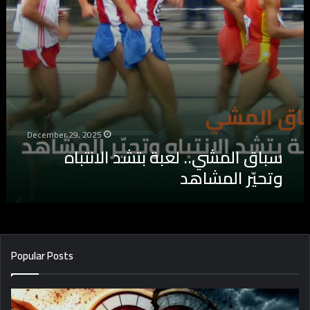
ش
ي
.
.
ل
ع
ب
ة
ب
ت
December 29, 2025
ش
سباق المشي.. لعبة بتشد الانتباه
د
وتحيّر المشاهد
ا
ل
ا
ن
ت
ب
Popular Posts
ا
ه
و
ت