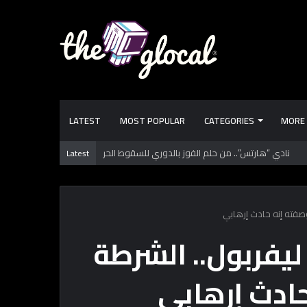
LATEST
MOST POPULAR
CATEGORIES
MORE
 تعرفها عن طرابزون سبور.. فريق “محمد صـلاح” الجديد
Latest
 وصفته إنه حادث إرهابي
ليفربول.. الشرطة
حادث إرهابي