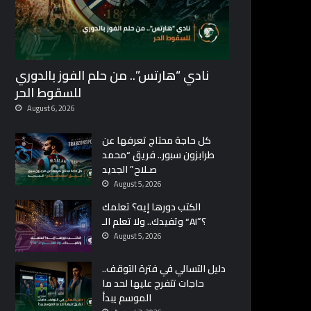
نادي “هارتس”.. من حلم الفوز بالدوري
للسقوط الحر
August 6, 2026
كل حاجة محتاج تعرفها عن
طرابزون سبور.. فريق “محمد
صـلاح” الجديد
August 5, 2026
الكتب دورها إيه؟ تعلمك
وتفيدك.. ولا تعلم الـ “AI”؟
August 5, 2026
دليل التسالي في فترة التوقف..
حاجات تتفرج عليها لحد ما
الموسم يبدأ