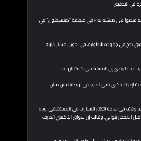
ة في التحقيق.
وقال الحساب الرسمي لشرطة مدينة مانشستر الكبرى على تويتر إنهم قبضوا على مشتبه به 4 في منطقة “كينسيجتون” في
 أندرسون” لراديو BBC4 إن سواق التاكسي نجح في جهوده البطولية، في تحويل مسار كارثة
أكيد لحد دلوقتي إن المستشفى كانت الهدف.
 لإحياء ذكرى قتلى الحرب في بريطانيا بس مش
ما وقف في ساحة انتظار السيارات في المستشفى، وده
 قبل الانفجار بثواني، وقالت إن سواق التاكسي اتصرف