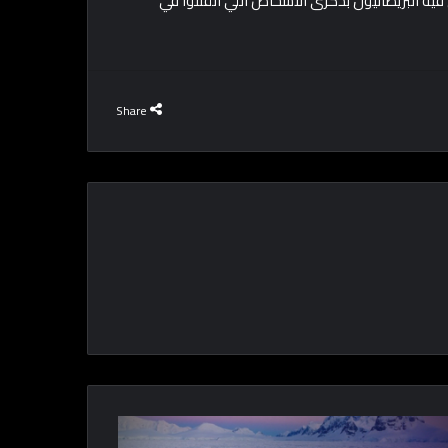
الساعة 11 الصبح في يوم بيحتفل فيه البريطانيون بذكرى الأشخاص اللي اتقتلوا في
Share