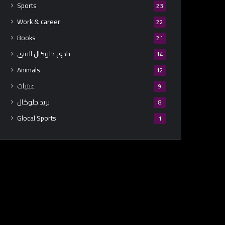
Sports
23
Work & career
22
Books
21
نادي جلوكال الفني
14
Animals
12
عبثيات
9
بريد جلوكال
8
Glocal Sports
1