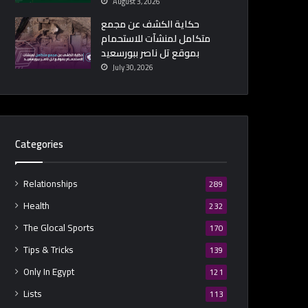
August 3, 2026
حكاية الكشف عن مجمع
متكامل لمنشآت للاستحمام
بموقع تل ناصر ببورسعيد
July 30, 2026
Categories
Relationships
289
Health
232
The Glocal Sports
170
Tips & Tricks
139
Only In Egypt
121
Lists
113