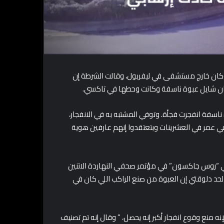
اتنين 15 نوفمبر 2021 إن حصل انفجار وكان خارج مستشفى في ليفربول، وقالت الشرطة إن
 كان شايل عبوة ناسفة وكانت وحطها في تاكسي.
 ناسفة انفجرت فجأة. وتوفي المشتبه به في الانفجار،
هرب. وقبضت الشرطة على 4 رجالة، كلهم في عمر في العشرينات وبتعتقدوا إنهم عارفين هوية
 “روس جاكسون” في مؤتمر صحفي النهاردة الاتنين
ا لحد دلوقتي إن العبوة من صنع الراكب اللي كان في
 منع وقوع انفجار أكبر إنه يحصل، ” وقال إنه تم تصنيف