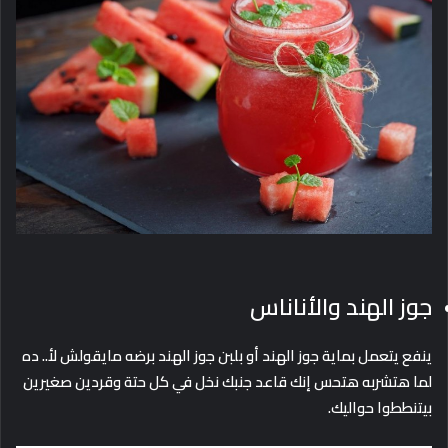
جوز الهند والأناناس
ينفع يتعمل بماية جوز الهند أو بلبن جوز الهند برضه مايقولش لأ.. ده
لما هتشربه هتحس إنك قاعد جنبك نخل في كل حتة وقردين صغيرين
بيتنططوا حواليك.