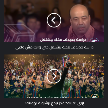
دراسة جديدة.. مخك بيشتغل حتى وانت مش واعي!
إزاي "فليك" قدر يرجع برشلونة لهويته؟