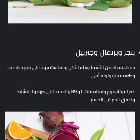
بنجر وبرتقال وجنزبيل
ده هينقذك من الأنيميا وقلة الأكل والفاست فود اللي مبهدلك ده..
وطعمه حلو ولونه أحلى.
غير البوتاسيوم وفيتامينات C و B9 والحديد اللي بيزودوا النشاط
وتدفق الدم في الجسم.