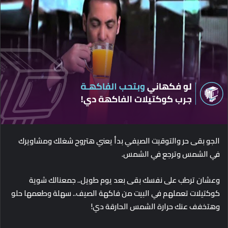
d
a
n
e
m
a
i
l
الجو بقى حر والتوقيت الصيفي بدأ يعني هتروح شغلك ومشاويرك
في الشمس وترجع في الشمس.
وعشان ترطب على نفسك بقى بعد يوم طويل.. جمعنالك شوية
كوكتيلات تعملهم في البيت من فاكهة الصيف.. سهلة وطعمها حلو
وهتخفف عنك حرارة الشمس الحارقة دي!