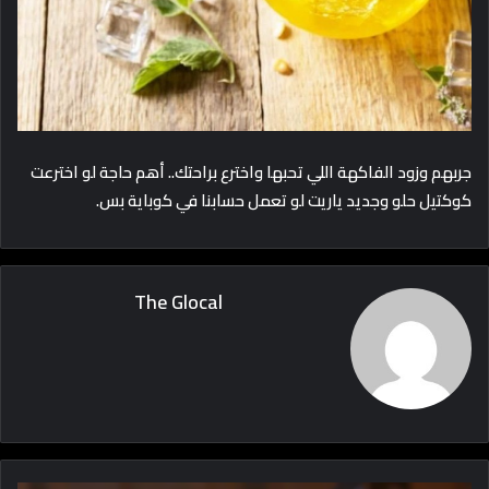
جربهم وزود الفاكهة اللي تحبها واخترع براحتك.. أهم حاجة لو اخترعت
كوكتيل حلو وجديد ياريت لو تعمل حسابنا في كوباية بس.
The Glocal