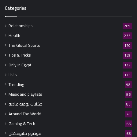
Categories
Relationships
289
Health
233
The Glocal Sports
170
Tips & Tricks
139
Only In Egypt
122
Lists
113
Trending
98
Music and playlists
96
حكايات يومية عادية
83
Around The World
74
Gaming & Tech
66
موضوع مايهمكش
66