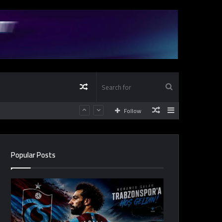
Random
Search
Random
Sidebar
Follow
Article
for
Article
Popular Posts