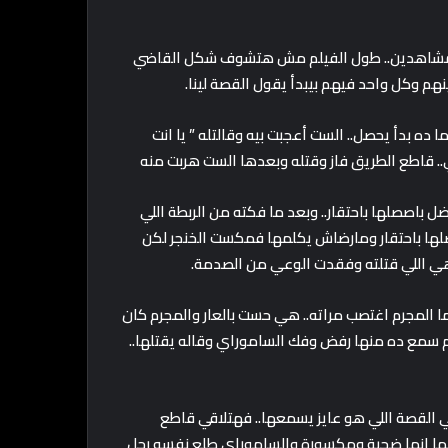
.. المشاهدين.. طول الفيلم مش هتشوف شكل القاضي
نهم وكل واحد فيهم بيبدأ يقول القصة لينا.
 ده بدأ يحصل.. الست أعجبت بيه وقالتله ” يا انت
.. قاطع الطريق فاز وقتله وبعدها الست هربت منه
 باصصلها باحتقار.. وبعد ما فكته من الربطة اللي
لها باحتقار ومارضاش يكلمها فمكست الخنجر لكن
ي اللي قتلته وفقدت الوعي من الصدمة.
ا المجرم اغتصب مراته.. هي حست بالعار والمجرم كان
رم سمع ده منها رفض وفك الساموراي وقاله يقتلها..
كي القصة اللي هو عايز يسمعها.. فهتلاقي قاطع
ا إنها ضحية ومكسورة والساموراي طلع نفسه رجل