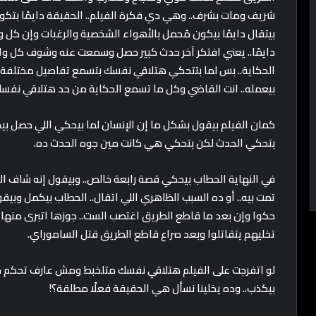
شريف ومات بشرف.. وهي دي فكرة الفيلم.. الحقيقة دايمًا بتك
بيتقال دايمًا بيكون مُحمل بالأهواء الشخصية والرغبات وإن كل
دايمًا.. يعني افتكر آخر حدث كبير حصل وسمعت عنه وشوف كل وا
الحكاية.. بس لما بتتحكي هتلاقي نفسك بتسمع تفاصيل مختلفة ت
بيعمله.. انت القاضي وكل ما تسمع الحكاية من حد هتلاقي نفس
كمان الفيلم بيقول بشكل ما إن الإنسان لما بيحكي اللي حصل
بتحكي الحدث لكن بتحكي هي كانت مين جوه الحدث ده.
في النهاية الحطاب بيحكي قصة رابعة خالص.. وبيقول إنه شاف الج
تمت بيه.. أو ده السبب الظاهري اللي اتقال.. الحطاب بيكمل وبي
حكوا وإن بعد ما قاطع الطريق اغتصب الست.. جوزها اتبرى منها
تخليهم يتقاتلوا وبعد صراع قاطع الطريق قتل الساموراي.
لو اتفرجت على الفيلم هتلاقي نفسك متلخبط ومش عارف تحكم م
بيكذب.. وده يخلينا نسأل هي الحقيقة فعلًا مطلقة؟!