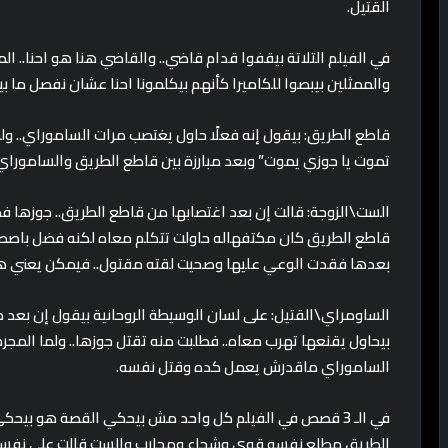
القتيل.
في الفيلم التلاتة بيقفوا قدام قاضي.. والقاضي هنا هو احنا
والممثلين بيبصوا للكاميرا كأنهم بيكلمونا احنا عشان نفصل ما بي
قاطع الطريق: بيقول إنه فعلًا حاول يغتصب مرات الساموراي.. ولما
تموت يا جوزي يموت” وبعد مبارزة بين قاطع الطريق والساموراي
الست\الزوجة: قالت إن بعد اغتصابها من قاطع الطريق.. جوزها فضل
قاطع الطريق كان مكتفهاله حاولت تتكلم معاه لكنه فضل باصص
بعدها فقدت الوعي عليها وصحيت لقته مقتول.. فيمكن يعني ه
الساومراي\القتيل: على لسان الوسيطة الروحانية بيقول إن بعد م
بيحاول يقنعها تهرب معاه.. فطلبت منه تقتل جوزها.. ولما المج
الساموراي ماقدرش يعمل كده وقتل نفسه.
في الـ 3 قصص في الفيلم كل واحد مش بيحكي القصة هو بيح
الطريق مطلع نفسه قوي وشجاع ومحارب والست قالت على نفسه