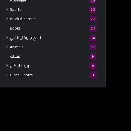
Nostalgia
25
Sports
23
Work & career
22
Books
21
نادي جلوكال الفني
14
Animals
12
عبثيات
9
بريد جلوكال
8
Glocal Sports
1