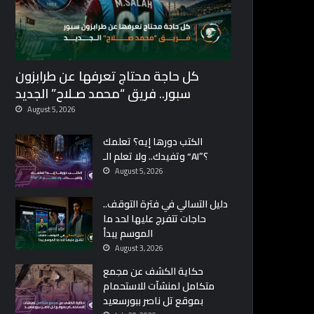
كل حاجة محتاج تعرفها عن طرابزون
سبور.. فريق “محمد صـلاح” الجديد
August 5, 2026
الكتب دورها إيه؟ تعلمك
وتفيدك.. ولا تعلم الـ “AI”؟
August 5, 2026
دليل التسالي في فترة التوقف..
حاجات تتفرج عليها لحد ما
الموسم يبدأ
August 3, 2026
حكاية الكشف عن مجمع
متكامل لمنشآت للاستحمام
بموقع تل ناصر ببورسعيد