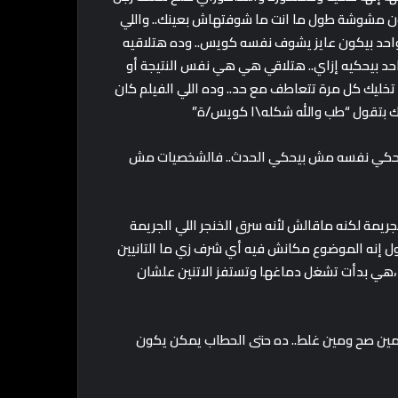
ون مشوشة طول ما انت ما شوفتهاش بعينك.. واللي
 واحد بيكون عايز يشوف نفسه كويس.. وده هتلاقيه
حد بيحكيه إزاي.. هتلاقي هي هي نفس النتيجة أو
خليك كل مرة تتعاطف مع حد.. وده اللي الفيلم كان
ك بتقول “طب والله شكله\ا كويس/ة”
 بيحكي نفسه مش بيحكي الحدث.. فالشخصيات مش
ريمة لكنه ماقالش لأنه سرق الخنجر اللي الجريمة
قول إنه الموضوع مكانش فيه أي شرف زي ما التانيين
 ،هي بدأت تشغل دماغها وتستفز الاتنين علشان
ين صح ومين غلط.. ده حتى الحطاب يمكن يكون