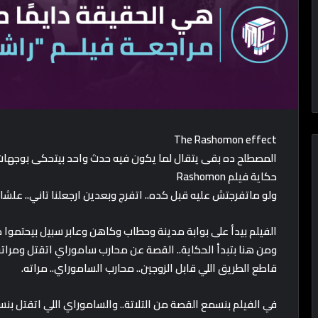
The Rashomon effect
المصطلح ده بقى يتقال لما يكون فيه حدث واحد بيتحكى بوجهات
حكاية فيلم Rashomon
ولو ماتفرجتش عليه قبل كده.. اتفرج وبعدين ارجعلنا تاني.. علش
الفيلم بيدأ على بوابة مدينة وحطاب وكاهن وعابر سبيل بيحتموا
قاطع الطريق اللي قابل الزوجين.. محارب الساموراي.. مراته.
في الفيلم بنسمع القصة من التلاتة.. والساموراي اللي اتقتل ب