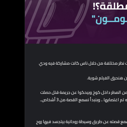
 نظر مختلفة من خلال ناس كانت مشاركة فيه ودي
ان هنحرق الفيلم شوية.
 من المطر داخل كوخ وبيحكوا عن جريمة قتل حصلت
ومن هنا بتبدأ الحكاية.. القصة عن محارب ساموراي اتقتل ومراته تم اغتصابها .. وبنبدأ نسمع القصة من 3 أشخاص..
نسمع قصته عن طريق وسيطة روحانية بيتجسد فيها روح