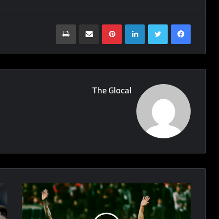
Print
Share via Email
Pinterest
LinkedIn
Twitter
Facebook
The Glocal