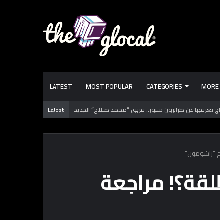
LATEST
MOST POPULAR
CATEGORIES
MORE
الكتب دورها إيه؟ تعلمك وتفيدك.. ولا تعلم الـ “AI”؟
Latest
م “راشومون”
لقة؟! مراجعة