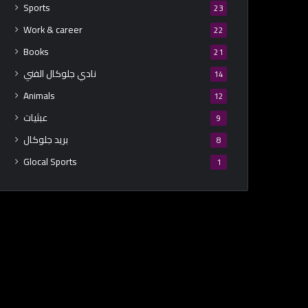
Sports
23
Work & career
22
Books
21
نادي جلوكال الفني
14
Animals
12
عبثيات
9
بريد جلوكال
8
Glocal Sports
1