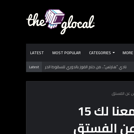
LATEST
MOST POPULAR
CATEGORIES
MORE
 تعرفها عن طرابزون سبور.. فريق “محمد صـلاح” الجديد
Latest
موضوع مايهمكش: جمعنا لك 15
ن الفستق