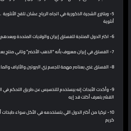
أنثوية
6- اكتر الدول المنتجة للفستق إيران والولايات المتحدة وبعدهم سوريا وتركيا والصين
7- الفستق في إيران معروف بأنه “الذهب الأخضر” وتاني منتج بعد النفط في الصادرات
8- الفستق غني بعناصر مهمة للجسم زي البروتين والألياف والماغنيسيوم والثيامين والفوسفور والمنجنيز
9- وأكدت الأبحاث إنه بيستخدم للتخسيس عن طريق التحكم في ا
القشر بتعرف أكلت قد إيه
10- تركيا من أكتر الدول اللي بتستخدمه في الأكل سواء طبخات أ
كريم