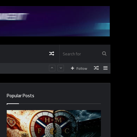
Random
Search
Random
Sidebar
Follow
Article
for
Article
Popular Posts