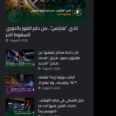
نادي “هارتس”.. من حلم الفوز بالدوري
للسقوط الحر
August 6, 2026
كل حاجة محتاج تعرفها عن
طرابزون سبور.. فريق “محمد
صـلاح” الجديد
August 5, 2026
الكتب دورها إيه؟ تعلمك
وتفيدك.. ولا تعلم الـ “AI”؟
August 5, 2026
دليل التسالي في فترة التوقف..
حاجات تتفرج عليها لحد ما
الموسم يبدأ