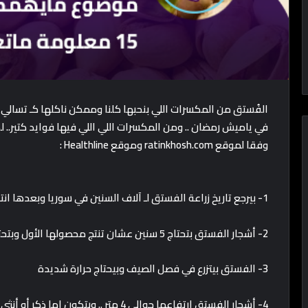
الفُستق من المكسرات اللي بنحبها كلنا وممكن ناكلها كـ تسال
في ياميش رمضان .. ومن المكسرات اللي اللي فيها فوايد كتير..
وفقا لموقع ratinkhosh.com وموقع Healthline :
1- بيرجع تاريخ زراعة الفستق لـ آلاف السنين في سوريا وبعدها انتشر لبلاد تانية
2- أشجار الفستق بتحتاج 5 سنين عشان تنتج محصولها الأول وبتحتاج لـ 15-20 سنة عشان توصل لذروة الإنتاج
3- الفستق بيتزرع في فصل الصيف وبيحتاج حرارة شديدة
4- أشجار الفستق ارتفاعها حوالي 4 متر .. وبتكون إما ذكر أو أنثى