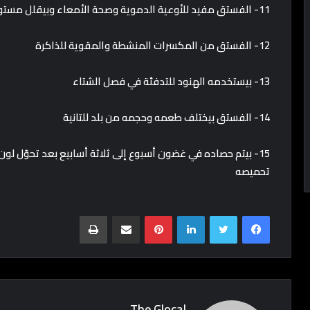
11- الفستق مفيد للأوعية الدموية وصحة الأمعاء وبيقلل مستوى الكوليسترول والسكر في الدم
12- الفستق من المكسرات المنشطة والمقوية للذاكرة
13- بيستخدمه الهنود للتدفئة في فصل الشتاء
14- الفستق بيختلف طعمه وحجمه من بلد للتانية
15- بيتم حصاده في غضون أسبوع إلى ثلاثة أسابيع بعد تحوّل لون
تحميصه
Print
Share via Email
Pinterest
LinkedIn
Twitter
Facebook
The Glocal